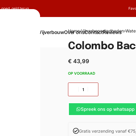
t goed, geld terug
Favo
Home
›
Vijverbenodigdheden
›
Wate
Shop
Koi
Vijverbouw
Over ons
Contact
Reviews
Colombo Bact
€
43,99
OP VOORRAAD
Spreek ons op whatsapp
Gratis verzending vanaf €75