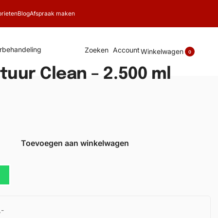
rieten
Blog
Afspraak maken
rbehandeling
Zoeken
Account
Winkelwagen
0
uur Clean – 2.500 ml
Toevoegen aan winkelwagen
,-