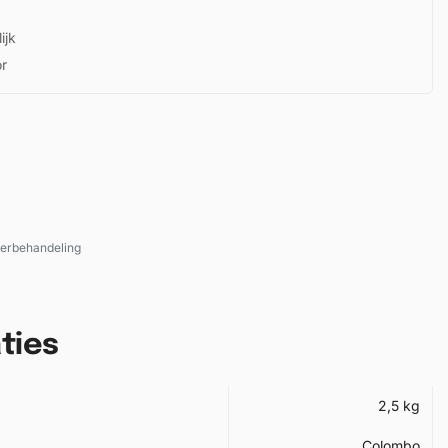
ijk
or
erbehandeling
ties
2,5 kg
Colombo