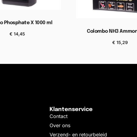
o Phosphate X 1000 ml
Colombo NH3 Ammoni
€
14,45
gen aan winkelwagen
€
15,29
Toevoegen aan wink
Klantenservice
Contact
Over ons
Verzend- en retourbeleid