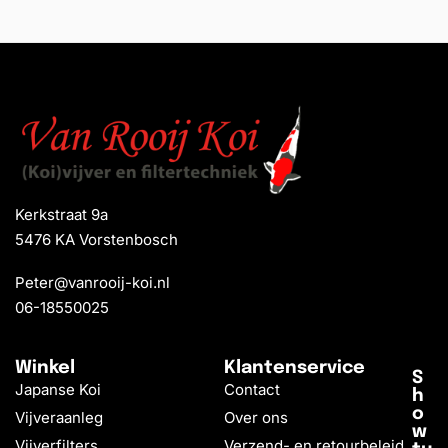
Kerkstraat 9a
5476 KA Vorstenbosch
Peter@vanrooij-koi.nl
06-18550025
Winkel
Klantenservice
S
Japanse Koi
Contact
h
o
Vijveraanleg
Over ons
w
Vijverfilters
Verzend- en retourbeleid