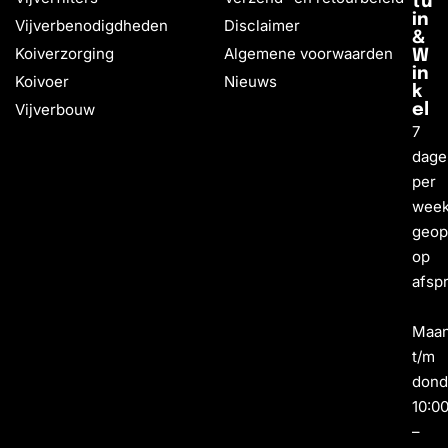
tu
in
Vijverbenodigdheden
Disclaimer
&
Koiverzorging
Algemene voorwaarden
W
in
Koivoer
Nieuws
k
Vijverbouw
el
7
dage
per
wee
geo
op
afsp
Maa
t/m
dond
10:0
–