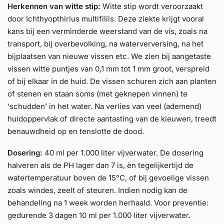
Herkennen van witte stip:
Witte stip wordt veroorzaakt
door Ichthyopthirius multifiliis. Deze ziekte krijgt vooral
kans bij een verminderde weerstand van de vis, zoals na
transport, bij overbevolking, na waterverversing, na het
bijplaatsen van nieuwe vissen etc. We zien bij aangetaste
vissen witte puntjes van 0,1 mm tot 1 mm groot, verspreid
of bij elkaar in de huid. De vissen schuren zich aan planten
of stenen en staan soms (met geknepen vinnen) te
‘schudden’ in het water. Na verlies van veel (ademend)
huidoppervlak of directe aantasting van de kieuwen, treedt
benauwdheid op en tenslotte de dood.
Dosering:
40 ml per 1.000 liter vijverwater. De dosering
halveren als de PH lager dan 7 is, èn tegelijkertijd de
watertemperatuur boven de 15°C, of bij gevoelige vissen
zoals windes, zeelt of steuren. Indien nodig kan de
behandeling na 1 week worden herhaald. Voor preventie:
gedurende 3 dagen 10 ml per 1.000 liter vijverwater.