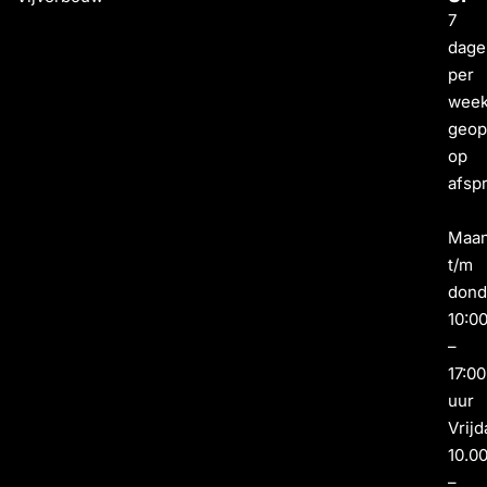
7
dage
per
wee
geo
op
afsp
Maa
t/m
dond
10:0
–
17:00
uur
Vrijd
10.0
–