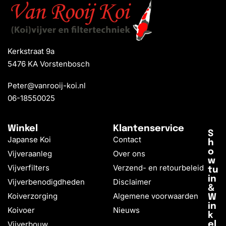
Kerkstraat 9a
5476 KA Vorstenbosch
Peter@vanrooij-koi.nl
06-18550025
Winkel
Klantenservice
S
Japanse Koi
Contact
h
o
Vijveraanleg
Over ons
w
Vijverfilters
Verzend- en retourbeleid
tu
in
Vijverbenodigdheden
Disclaimer
&
Koiverzorging
Algemene voorwaarden
W
in
Koivoer
Nieuws
k
Vijverbouw
el