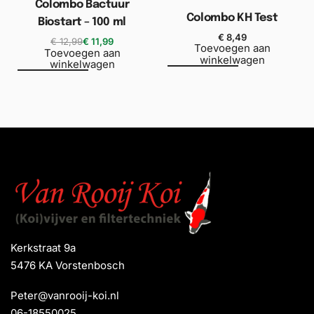
Colombo Bactuur
Colombo KH Test
Biostart – 100 ml
€
8,49
€
12,99
€
11,99
Toevoegen aan
Toevoegen aan
winkelwagen
winkelwagen
Kerkstraat 9a
5476 KA Vorstenbosch
Peter@vanrooij-koi.nl
06-18550025