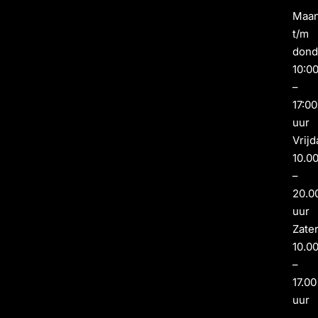
Maa
t/m
dond
10:0
–
17:00
uur
Vrijd
10.0
–
20.0
uur
Zate
10.0
–
17.00
uur