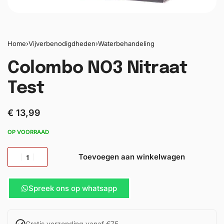
Home
›
Vijverbenodigdheden
›
Waterbehandeling
Colombo NO3 Nitraat
Test
€
13,99
OP VOORRAAD
Toevoegen aan winkelwagen
Spreek ons op whatsapp
Gratis verzending vanaf €75,-