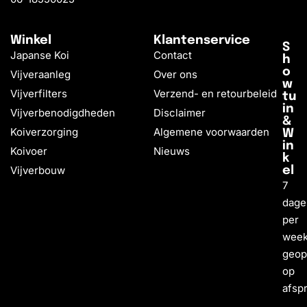
Winkel
Klantenservice
S
Japanse Koi
Contact
h
o
Vijveraanleg
Over ons
w
Vijverfilters
Verzend- en retourbeleid
tu
in
Vijverbenodigdheden
Disclaimer
&
Koiverzorging
Algemene voorwaarden
W
in
Koivoer
Nieuws
k
Vijverbouw
el
7
dage
per
wee
geo
op
afsp