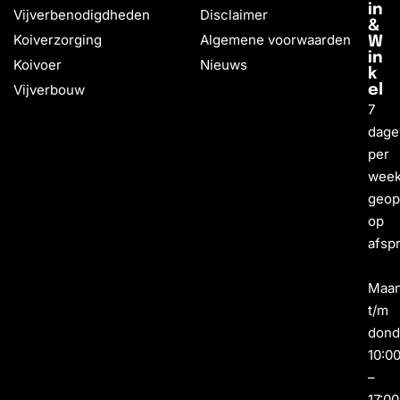
in
Vijverbenodigdheden
Disclaimer
&
Koiverzorging
Algemene voorwaarden
W
in
Koivoer
Nieuws
k
Vijverbouw
el
7
dage
per
wee
geo
op
afsp
Maa
t/m
dond
10:0
–
17:00