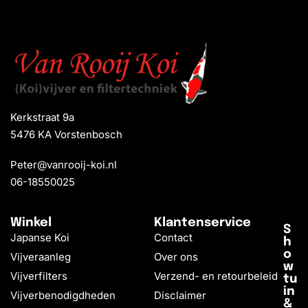
Kerkstraat 9a
5476 KA Vorstenbosch
Peter@vanrooij-koi.nl
06-18550025
Winkel
Klantenservice
S
Japanse Koi
Contact
h
o
Vijveraanleg
Over ons
w
Vijverfilters
Verzend- en retourbeleid
tu
in
Vijverbenodigdheden
Disclaimer
&