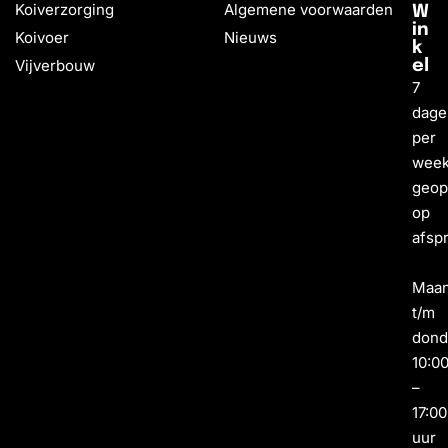
Koiverzorging
Algemene voorwaarden
W
in
Koivoer
Nieuws
k
Vijverbouw
el
7
dage
per
wee
geo
op
afsp
Maa
t/m
dond
10:0
–
17:00
uur