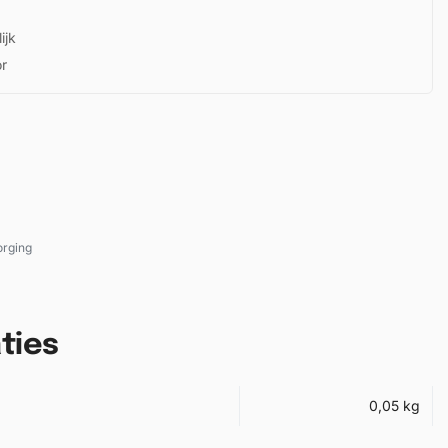
ijk
or
rging
ties
0,05 kg