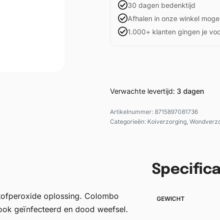
30 dagen bedenktijd
Afhalen in onze winkel mogel
1.000+ klanten gingen je vo
Verwachte levertijd:
3 dagen
8715897081736
Categorieën:
Koiverzorging
,
Wondverzo
Specifica
ofperoxide oplossing. Colombo
GEWICHT
 ook geïnfecteerd en dood weefsel.