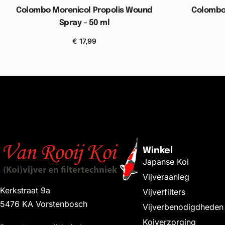
Colombo Morenicol Propolis Wound
Colombo 
Spray – 50 ml
€
17,99
Toevoegen aan winkelwagen
Toevoe
Winkel
Japanse Koi
Vijveraanleg
Kerkstraat 9a
Vijverfilters
5476 KA Vorstenbosch
Vijverbenodigdheden
Koiverzorging