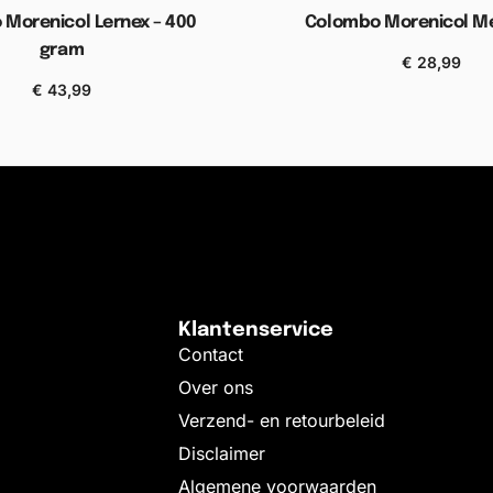
Morenicol Lernex – 400
Colombo Morenicol Me
gram
€
28,99
Toevoegen aan wink
€
43,99
gen aan winkelwagen
Klantenservice
Contact
Over ons
Verzend- en retourbeleid
Disclaimer
Algemene voorwaarden