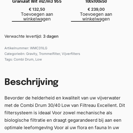
Granulat Wit m2/m3 955
100x100x50
€
132,50
€
239,00
Toevoegen aan
Toevoegen aan
winkelwagen
winkelwagen
Verwachte levertijd:
3 dagen
WMC31ILG
Categorieën:
Gravity
,
Trommelfilter
,
Vijverfilters
Tags:
Combi Drum
,
Low
Beschrijving
Bevorder de helderheid en kwaliteit van uw vijverwater
met de Combi Drum 30/40 Low van Filtreau Excellent. Dit
filtersysteem is ideaal Voor zowel mechanische als
biologische filtratie en draagt gegarandeerd bij aan een
optimale leefomgevIng Voor al uw flora en fauna In uw