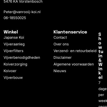
5476 KA Vorstenbosch
Peter@vanrooij-koi.nl
06-18550025
Winkel
Klantenservice
S
Japanse Koi
Contact
h
o
Vijveraanleg
Over ons
w
Vijverfilters
Verzend- en retourbeleid
tu
in
Vijverbenodigdheden
Disclaimer
&
Koiverzorging
Algemene voorwaarden
W
in
Koivoer
Nieuws
k
Vijverbouw
el
7
dage
per
wee
geo