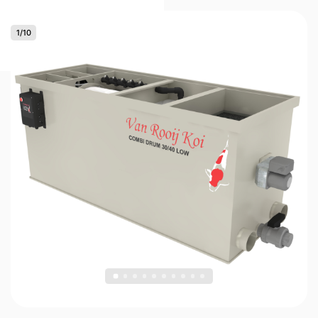
1
/
10
0