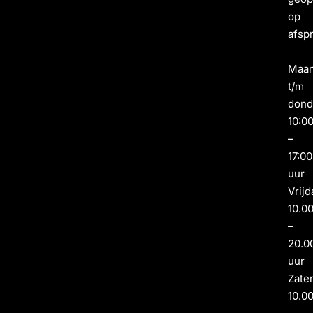
op
afsp
Maa
t/m
dond
10:0
–
17:00
uur
Vrijd
10.0
–
20.0
uur
Zate
10.0