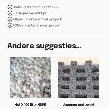
Gratis verzending vanaf €75,-
30 dagen bedenktijd
Afhalen in onze winkel mogelijk
1.000+ klanten gingen je voor
Andere suggesties…
Hel-X 100 liter HDPE
Japanse mat zwart
T