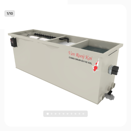
1
/
10
0