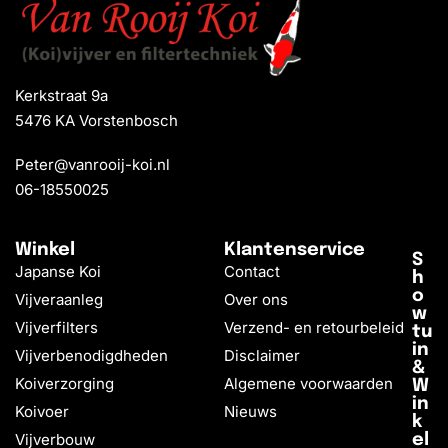
Kerkstraat 9a
5476 KA Vorstenbosch
Peter@vanrooij-koi.nl
06-18550025
Winkel
Klantenservice
S
Japanse Koi
Contact
h
o
Vijveraanleg
Over ons
w
Vijverfilters
Verzend- en retourbeleid
tu
in
Vijverbenodigdheden
Disclaimer
&
Koiverzorging
Algemene voorwaarden
W
in
Koivoer
Nieuws
k
Vijverbouw
el