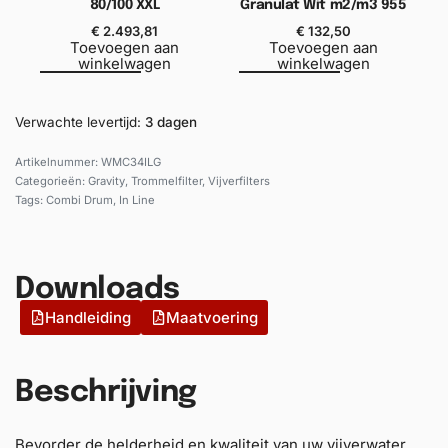
80/100 XXL
Granulat Wit m2/m3 955
€
2.493,81
€
132,50
Toevoegen aan
Toevoegen aan
winkelwagen
winkelwagen
Verwachte levertijd:
3 dagen
WMC34ILG
Categorieën:
Gravity
,
Trommelfilter
,
Vijverfilters
Tags:
Combi Drum
,
In Line
Downloads
Handleiding
Maatvoering
Beschrijving
Bevorder de helderheid en kwaliteit van uw vijverwater