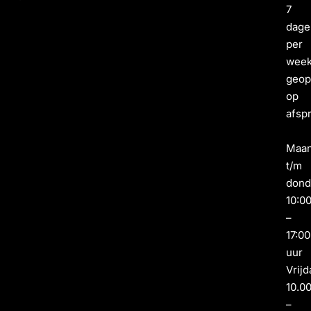
7
dage
per
wee
geo
op
afsp
Maa
t/m
dond
10:0
–
17:00
uur
Vrijd
10.0
–