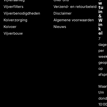
w
Vijverfilters
Verzend- en retourbeleid
tu
in
Vijverbenodigdheden
Disclaimer
&
Koiverzorging
Algemene voorwaarden
W
in
Koivoer
Nieuws
k
Vijverbouw
el
7
dage
per
wee
geo
op
afsp
Maa
t/m
dond
10:0