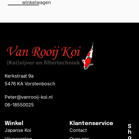
winkelwagen
Kerkstraat 9a
5476 KA Vorstenbosch
Peter@vanrooij-koi.nl
06-18550025
Winkel
Klantenservice
S
Japanse Koi
Contact
h
o
Vijveraanleg
Over ons