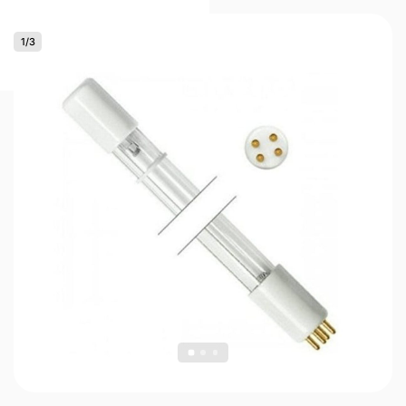
1
/
3
0