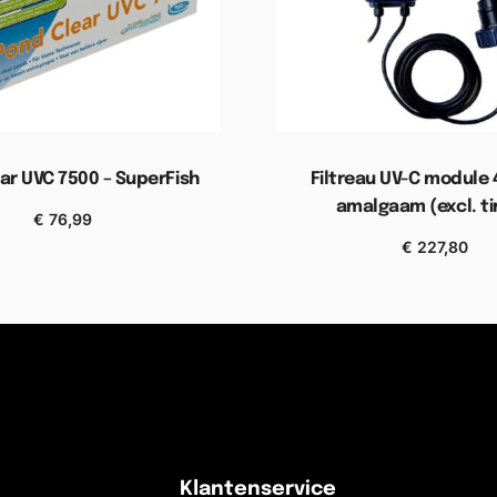
ar UVC 7500 – SuperFish
Filtreau UV-C module
amalgaam (excl. t
€
76,99
gen aan winkelwagen
€
227,80
Toevoegen aan wink
Klantenservice