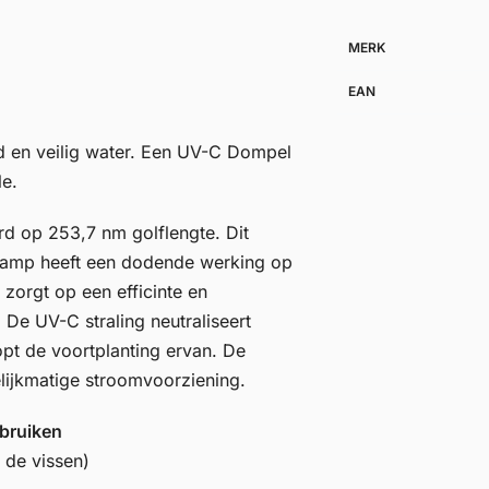
MERK
EAN
d en veilig water. Een UV-C Dompel
le.
d op 253,7 nm golflengte. Dit
lamp heeft een dodende werking op
 zorgt op een efficinte en
. De UV-C straling neutraliseert
opt de voortplanting ervan. De
lijkmatige stroomvoorziening.
bruiken
 de vissen)