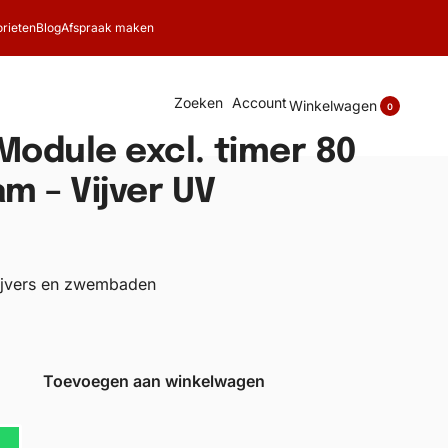
rieten
Blog
Afspraak maken
Zoeken
Account
Winkelwagen
0
Module excl. timer 80
m – Vijver UV
ijvers en zwembaden
Toevoegen aan winkelwagen