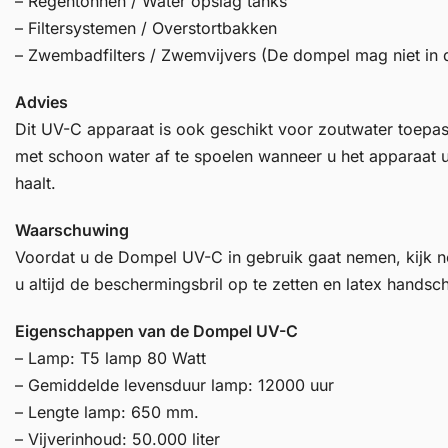
– Regentonnen / Water opslag tanks
– Filtersystemen / Overstortbakken
– Zwembadfilters / Zwemvijvers (De dompel mag niet in d
Advies
Dit UV-C apparaat is ook geschikt voor zoutwater toepass
met schoon water af te spoelen wanneer u het apparaat u
haalt.
Waarschuwing
Voordat u de Dompel UV-C in gebruik gaat nemen, kijk no
u altijd de beschermingsbril op te zetten en latex handsc
Eigenschappen van de Dompel UV-C
– Lamp: T5 lamp 80 Watt
– Gemiddelde levensduur lamp: 12000 uur
– Lengte lamp: 650 mm.
– Vijverinhoud: 50.000 liter