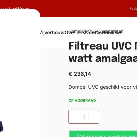
t goed, geld terug
Favo
Home
›
UVC
›
UVC apparaten
Shop
Koi
Vijverbouw
Over ons
Contact
Reviews
Filtreau UVC 
watt amalgaa
€
236,14
Dompel UVC geschikt voor v
OP VOORRAAD
Spreek ons op whatsapp