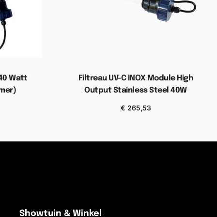
 40 Watt
Filtreau UV-C INOX Module High
imer)
Output Stainless Steel 40W
€
265,53
elwagen
Toevoegen aan winkelwagen
Showtuin & Winkel