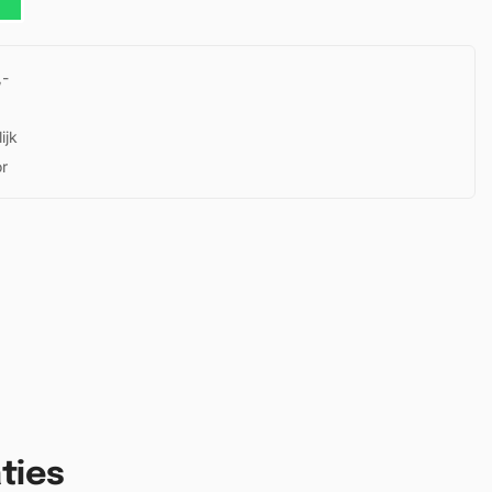
,-
ijk
or
ties