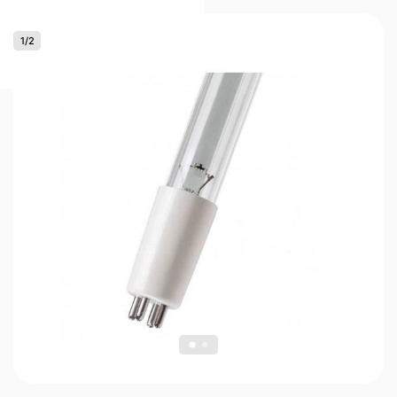
1
/
2
0