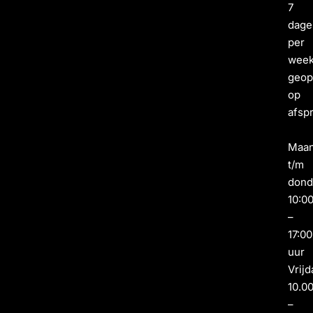
7
dage
per
wee
geo
op
afsp
Maa
t/m
dond
10:0
–
17:00
uur
Vrijd
10.0
–