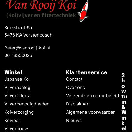
Kerkstraat 9a
5476 KA Vorstenbosch
Peter@vanrooij-koi.nl
06-18550025
Winkel
Klantenservice
S
Japanse Koi
Contact
h
o
Vijveraanleg
Over ons
w
Vijverfilters
Verzend- en retourbeleid
tu
in
Vijverbenodigdheden
Disclaimer
&
Koiverzorging
Algemene voorwaarden
W
in
Koivoer
Nieuws
k
Vijverbouw
el