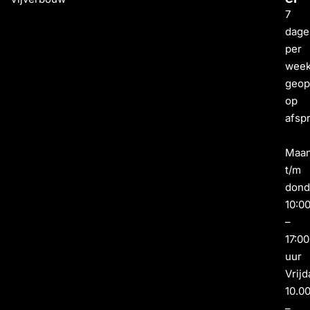
7
dage
per
wee
geo
op
afsp
Maa
t/m
dond
10:0
–
17:00
uur
Vrijd
10.0
–