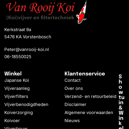
Kerkstraat 9a
5476 KA Vorstenbosch
Peter@vanrooij-koi.nl
06-18550025
Winkel
Klantenservice
S
Japanse Koi
Contact
h
o
Vijveraanleg
Over ons
w
Vijverfilters
Verzend- en retourbeleid
tu
in
Vijverbenodigdheden
Disclaimer
&
Koiverzorging
Algemene voorwaarden
W
in
Koivoer
Nieuws
k
Vijverbouw
el