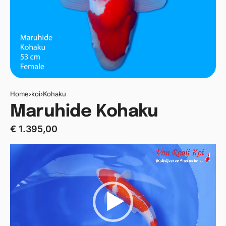
Home
›
koi
›
Kohaku
Maruhide Kohaku
€
1.395,00
Videospeler