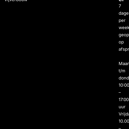
7
dage
per
wee
geo
op
afsp
Maa
t/m
dond
10:0
–
17:00
uur
Vrijd
10.0
–