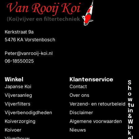
Kerkstraat 9a
5476 KA Vorstenbosch
Peter@vanrooij-koi.nl
06-18550025
Winkel
Klantenservice
S
Japanse Koi
Contact
h
o
Vijveraanleg
Over ons
w
Vijverfilters
Verzend- en retourbeleid
tu
in
Vijverbenodigdheden
Disclaimer
&
Koiverzorging
Algemene voorwaarden
W
in
Koivoer
Nieuws
k
Vijverbouw
el