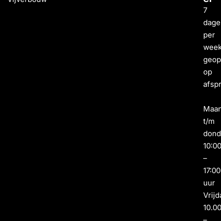
7
dage
per
wee
geo
op
afsp
Maa
t/m
dond
10:0
–
17:00
uur
Vrijd
10.0
–