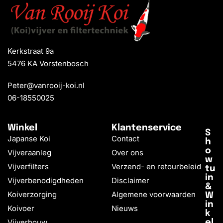
Kerkstraat 9a
5476 KA Vorstenbosch
Peter@vanrooij-koi.nl
06-18550025
Winkel
Klantenservice
S
Japanse Koi
Contact
h
o
Vijveraanleg
Over ons
w
Vijverfilters
Verzend- en retourbeleid
tu
in
Vijverbenodigdheden
Disclaimer
&
Koiverzorging
Algemene voorwaarden
W
in
Koivoer
Nieuws
k
Vijverbouw
el