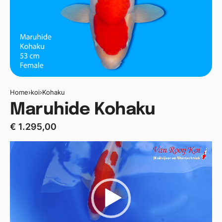
Home
›
koi
›
Kohaku
Maruhide Kohaku
€
1.295,00
Videospeler