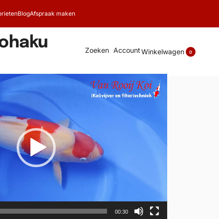
rieten
Blog
Afspraak maken
Kohaku
Zoeken
Account
Winkelwagen
0
00:30