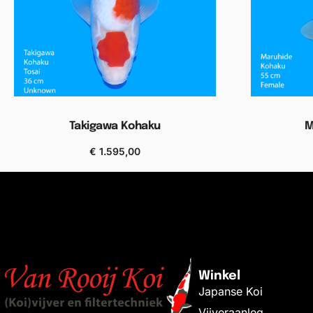
Takigawa Kohaku
M
€
1.595,00
Bekijken
Winkel
Japanse Koi
Vijveraanleg