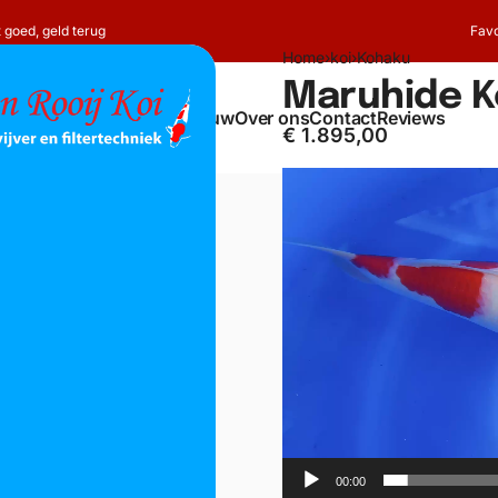
t goed, geld terug
Favo
Home
›
koi
›
Kohaku
Maruhide 
Shop
Koi
Vijverbouw
Over ons
Contact
Reviews
€
1.895,00
Videospeler
00:00