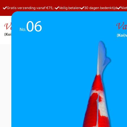
Gratis verzending vanaf €75,-
Veilig betalen
30 dagen bedenktijd
Nie