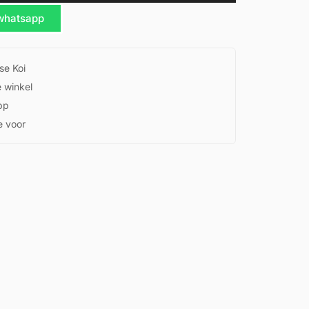
 whatsapp
se Koi
e winkel
pp
e voor