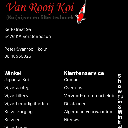
Kerkstraat 9a
5476 KA Vorstenbosch
Peter@vanrooij-koi.nl
06-18550025
Winkel
Klantenservice
S
Japanse Koi
Contact
h
o
Vijveraanleg
Over ons
w
Vijverfilters
Verzend- en retourbeleid
tu
in
Vijverbenodigdheden
Disclaimer
&
Koiverzorging
Algemene voorwaarden
W
in
Koivoer
Nieuws
k
Vijverbouw
el