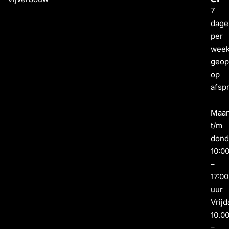
7
dage
per
wee
geo
op
afsp
Maa
t/m
dond
10:0
–
17:00
uur
Vrijd
10.0
–