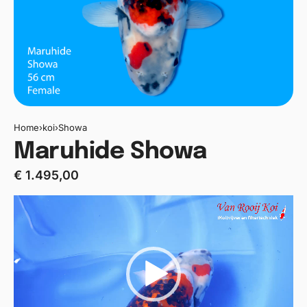
Home
›
koi
›
Showa
Maruhide Showa
€
1.495,00
Videospeler