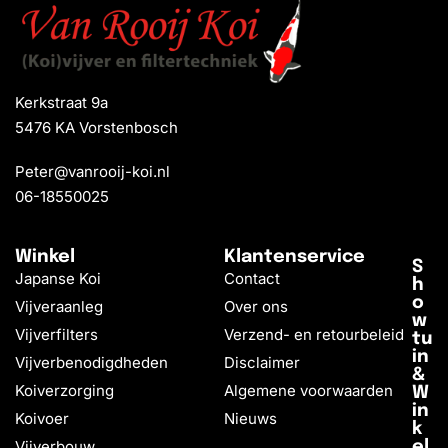
Kerkstraat 9a
5476 KA Vorstenbosch
Peter@vanrooij-koi.nl
06-18550025
Winkel
Klantenservice
S
Japanse Koi
Contact
h
o
Vijveraanleg
Over ons
w
Vijverfilters
Verzend- en retourbeleid
tu
in
Vijverbenodigdheden
Disclaimer
&
Koiverzorging
Algemene voorwaarden
W
in
Koivoer
Nieuws
k
Vijverbouw
el