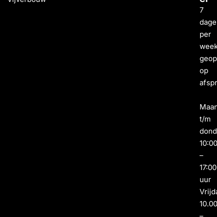
7
dage
per
wee
geo
op
afsp
Maa
t/m
dond
10:0
–
17:00
uur
Vrijd
10.0
–