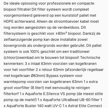
De ideale oplossing voor professionele en compacte
biopool filtratie! Dit filter systeem wordt compleet
voorgemonteerd geleverd op een kunststof pallet met
HDPE achterwand. Alleen de stroomtoevoer kabel moet
nog worden aangesloten op de verdeeldoos. Dit
filtersysteem is geschikt voor ±80m³ biopool. Dankzij de
zelfaanzuigende pomp kan deze installatie zowel
bovengronds als ondergronds worden gebruikt. Dit pallet
systeem is ook 100% geschikt om een traditioneel
(chloor)zwembad om te bouwen tot biopool! Technische
kenmerken: 3 x inlaat 63mm voorzien van kogelkranen
voor het voorfilter 2 x retour 63mm (afzonderlijk regelbaar
met kogelkraan Ø63mm) Bypass systeem voor
warmtepomp voorzien van kogelkranen 63mm 1 x extra
groot voorfilter (8 liter!) met eenvoudig te reinigen
filterkorf 1 x Aquaforte E.Silence VS pomp (de meest stille
pomp op de markt!) 1 x AquaForte UltraBead UB-60 filter 1
x AquaForte Buster 140 watt UV-C 1 x Astral Elite Connect