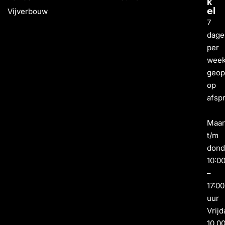
k
Vijverbouw
el
7
dage
per
wee
geo
op
afsp
Maa
t/m
dond
10:0
–
17:00
uur
Vrijd
10.0