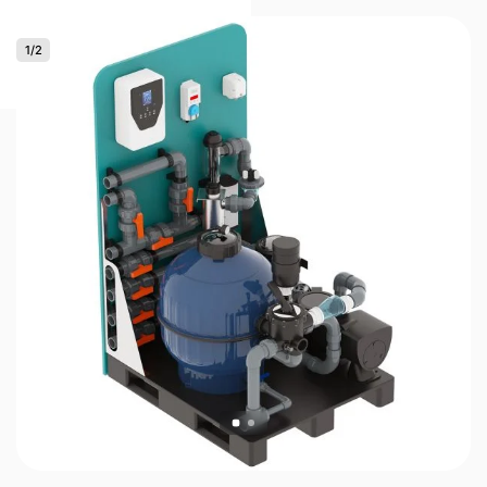
1
/
2
0