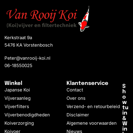
Kerkstraat 9a
5476 KA Vorstenbosch
Peter@vanrooij-koi.nl
06-18550025
Winkel
Klantenservice
S
Japanse Koi
Contact
h
o
Vijveraanleg
Over ons
w
Vijverfilters
Verzend- en retourbeleid
tu
in
Vijverbenodigdheden
Disclaimer
&
Koiverzorging
Algemene voorwaarden
W
in
Koivoer
Nieuws