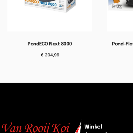
PondECO Next 8000
Pond-Flo
€
204,99
Toevoegen aan winkelwagen
Toevoe
Winkel