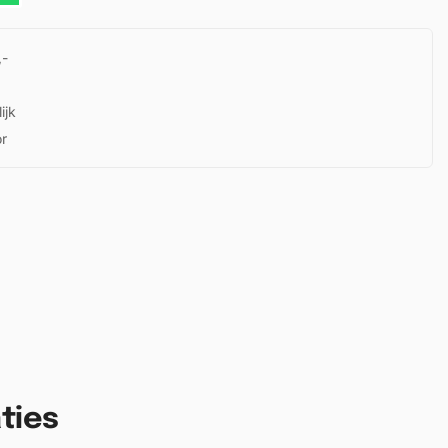
,-
ijk
or
ties