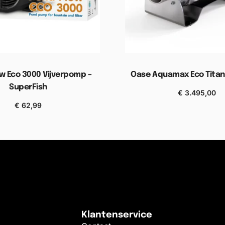
w Eco 3000 Vijverpomp –
Oase Aquamax Eco Titan
SuperFish
€
3.495,00
Toevoegen aan wink
€
62,99
gen aan winkelwagen
Klantenservice