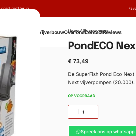
t goed, geld terug
Favo
Home
›
Vijverpompen
Shop
Koi
Vijverbouw
Over ons
Contact
Reviews
PondECO Next
€
73,49
De SuperFish Pond Eco Next 
Next vijverpompen (20.000).
OP VOORRAAD
Spreek ons op whatsapp