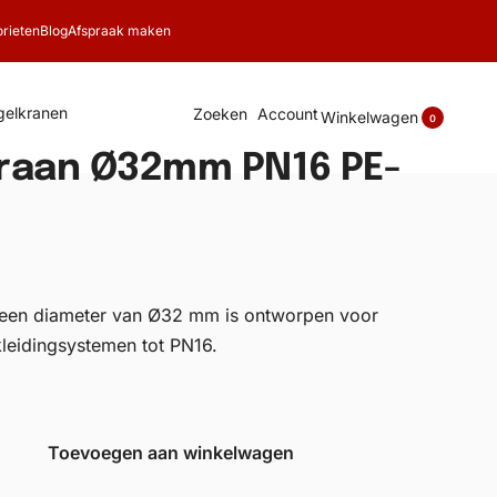
rieten
Blog
Afspraak maken
gelkranen
Zoeken
Account
Winkelwagen
0
kraan Ø32mm PN16 PE-
een diameter van Ø32 mm is ontworpen voor
kleidingsystemen tot PN16.
Toevoegen aan winkelwagen