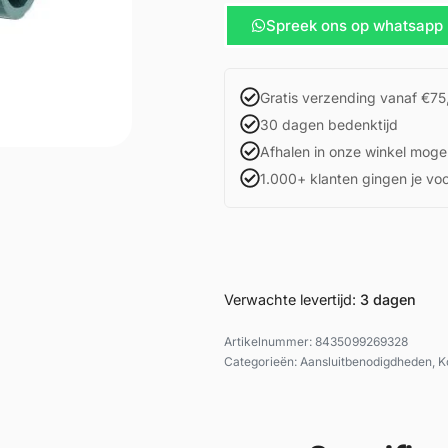
Spreek ons op whatsapp
Gratis verzending vanaf €75
30 dagen bedenktijd
Afhalen in onze winkel mogel
1.000+ klanten gingen je vo
Verwachte levertijd:
3 dagen
8435099269328
Categorieën:
Aansluitbenodigdheden
,
K