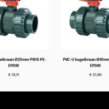
gelkraan Ø20mm PN16 PE-
PVC-U kogelkraan Ø40mm
EPDM
EPDM
€
13,11
€
21,95
gen aan winkelwagen
Toevoegen aan wink