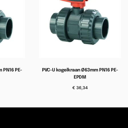
 PN16 PE-
PVC-U kogelkraan Ø63mm PN16 PE-
EPDM
€
36,34
elwagen
Toevoegen aan winkelwagen