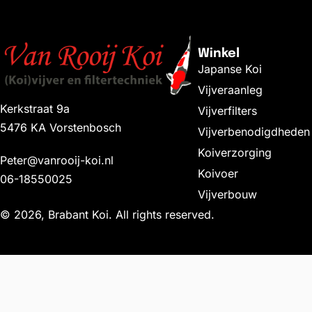
Winkel
Japanse Koi
Vijveraanleg
Kerkstraat 9a
Vijverfilters
5476 KA Vorstenbosch
Vijverbenodigdheden
Koiverzorging
Peter@vanrooij-koi.nl
Koivoer
06-18550025
Vijverbouw
© 2026, Brabant Koi. All rights reserved.
PVC-U kogelkraan Ø32mm PN1