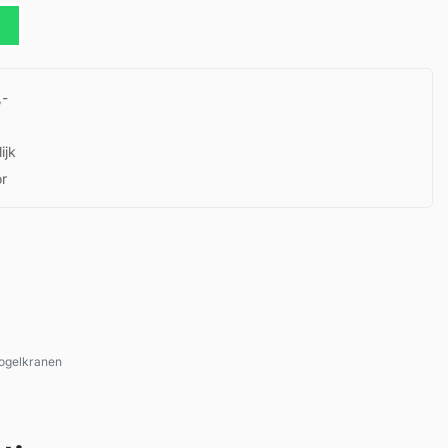
,-
ijk
or
ogelkranen