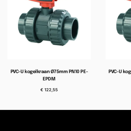
PVC-U kogelkraan Ø75mm PN10 PE-
PVC-U ko
EPDM
€
122,55
Toevoegen aan winkelwagen
Toevoe