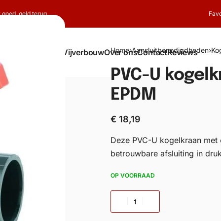
t goed, geld terug
Favo
Home
›
Aansluitbenodigdheden
›
Ko
Shop
Koi
Vijverbouw
Over ons
Contact
Reviews
PVC-U kogel
EPDM
€
18,19
Deze PVC-U kogelkraan met 
betrouwbare afsluiting in dru
OP VOORRAAD