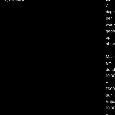
7
dage
per
wee
geo
op
afsp
Maa
t/m
dond
10:0
–
17:00
uur
Vrijd
10.0
–