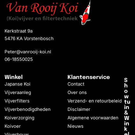
Kerkstraat 9a
5476 KA Vorstenbosch
Peter@vanrooij-koi.nl
06-18550025
Winkel
Klantenservice
S
Japanse Koi
Contact
h
o
Vijveraanleg
Over ons
w
Vijverfilters
Verzend- en retourbeleid
tu
in
Vijverbenodigdheden
Disclaimer
&
Koiverzorging
Algemene voorwaarden
W
in
Koivoer
Nieuws
k
Vijverbouw
el