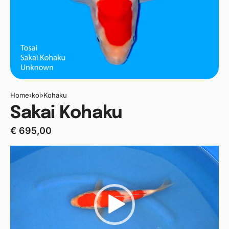
Home
›
koi
›
Kohaku
Sakai Kohaku
€
695,00
Videospeler