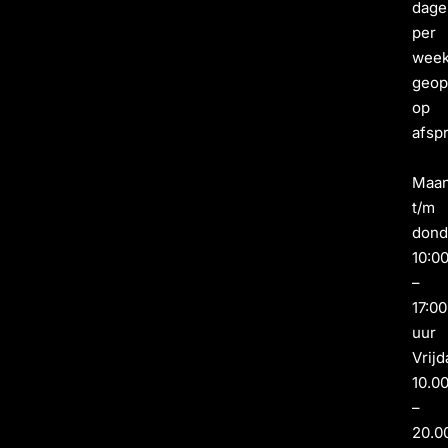
dage
per
wee
geo
op
afsp
Maa
t/m
dond
10:0
–
17:00
uur
Vrijd
10.0
–
20.0