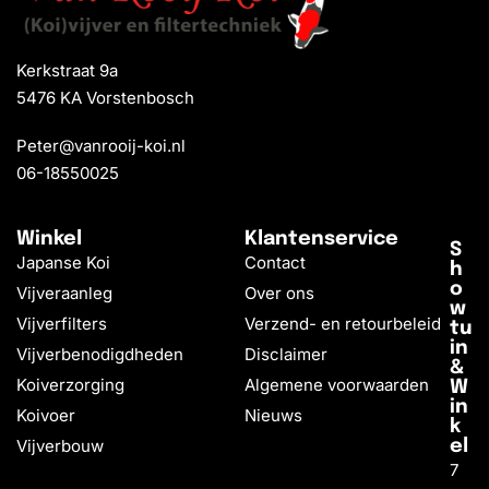
Kerkstraat 9a
5476 KA Vorstenbosch
Peter@vanrooij-koi.nl
06-18550025
Winkel
Klantenservice
S
Japanse Koi
Contact
h
o
Vijveraanleg
Over ons
w
Vijverfilters
Verzend- en retourbeleid
tu
in
Vijverbenodigdheden
Disclaimer
&
Koiverzorging
Algemene voorwaarden
W
in
Koivoer
Nieuws
k
Vijverbouw
el
7