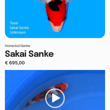
Home
›
koi
›
Sanke
Sakai Sanke
€
695,00
Videospeler