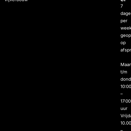
7
dage
per
wee
geo
op
afsp
Maa
t/m
dond
10:0
–
17:00
uur
Vrijd
10.0
–