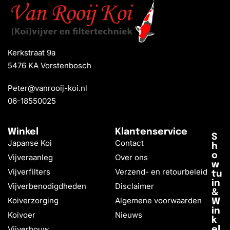
Kerkstraat 9a
5476 KA Vorstenbosch
Peter@vanrooij-koi.nl
06-18550025
Winkel
Klantenservice
S
Japanse Koi
Contact
h
o
Vijveraanleg
Over ons
w
Vijverfilters
Verzend- en retourbeleid
tu
in
Vijverbenodigdheden
Disclaimer
&
Koiverzorging
Algemene voorwaarden
W
in
Koivoer
Nieuws
k
Vijverbouw
el