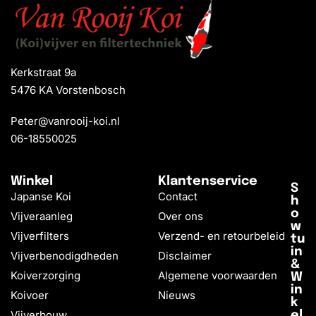
Kerkstraat 9a
5476 KA Vorstenbosch
Peter@vanrooij-koi.nl
06-18550025
Winkel
Klantenservice
S
Japanse Koi
Contact
h
o
Vijveraanleg
Over ons
w
Vijverfilters
Verzend- en retourbeleid
tu
in
Vijverbenodigdheden
Disclaimer
&
Koiverzorging
Algemene voorwaarden
W
in
Koivoer
Nieuws
k
Vijverbouw
el