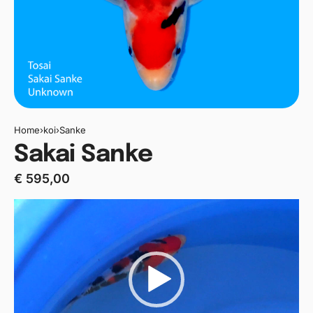
Home
›
koi
›
Sanke
Sakai Sanke
€
595,00
Videospeler