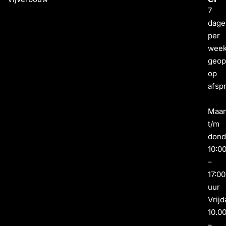
7
dage
per
wee
geo
op
afsp
Maa
t/m
dond
10:0
–
17:00
uur
Vrijd
10.0
–