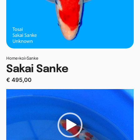
Home
›
koi
›
Sanke
Sakai Sanke
€
495,00
Videospeler