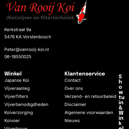
Kerkstraat 9a
5476 KA Vorstenbosch
Peter@vanrooij-koi.nl
06-18550025
Winkel
Klantenservice
S
Japanse Koi
Contact
h
o
Vijveraanleg
Over ons
w
Vijverfilters
Verzend- en retourbeleid
tu
in
Vijverbenodigdheden
Disclaimer
&
Koiverzorging
Algemene voorwaarden
W
in
Koivoer
Nieuws
k
Vijverbouw
el