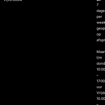
7
dage
per
wee
geo
op
afsp
Maa
t/m
dond
10:0
–
17:00
uur
Vrijd
10.0
–