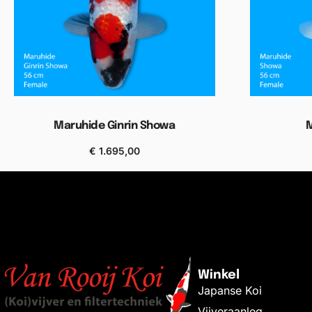
Maruhide Ginrin Showa
€
1.695,00
Bekijken
Winkel
Japanse Koi
Vijveraanleg