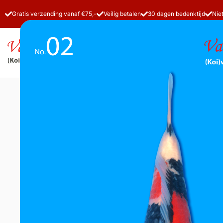
Gratis verzending vanaf €75,-
Veilig betalen
30 dagen bedenktijd
Nie