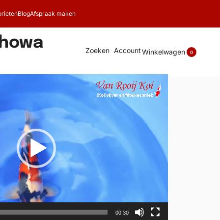
rieten
Blog
Afspraak maken
Showa
Zoeken
Account
Winkelwagen
0
00:30