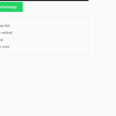
 whatsapp
se Koi
e winkel
pp
e voor