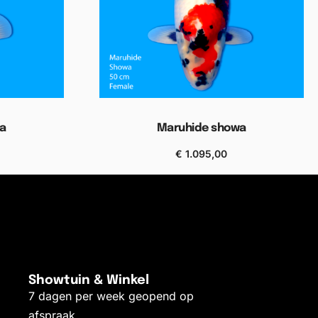
a
Maruhide showa
€
1.095,00
Bekijken
Showtuin & Winkel
7 dagen per week geopend op
afspraak