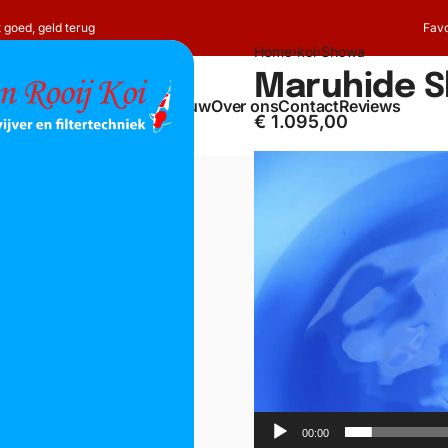
t goed, geld terug
Favo
Home
›
koi
›
Showa
Maruhide 
Shop
Koi
Vijverbouw
Over ons
Contact
Reviews
€
1.095,00
Videospeler
00:00