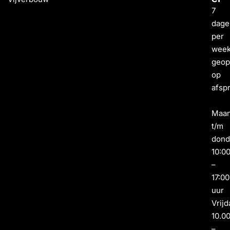
7
dage
per
wee
geo
op
afsp
Maa
t/m
dond
10:0
–
17:00
uur
Vrijd
10.0
–