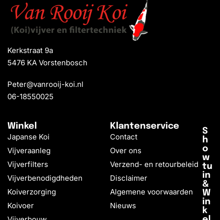
Kerkstraat 9a
5476 KA Vorstenbosch
Peter@vanrooij-koi.nl
06-18550025
Winkel
Klantenservice
S
Japanse Koi
Contact
h
o
Vijveraanleg
Over ons
w
Vijverfilters
Verzend- en retourbeleid
tu
in
Vijverbenodigdheden
Disclaimer
&
Koiverzorging
Algemene voorwaarden
W
in
Koivoer
Nieuws
k
Vijverbouw
el