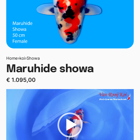
Home
›
koi
›
Showa
Maruhide showa
€
1.095,00
Videospeler