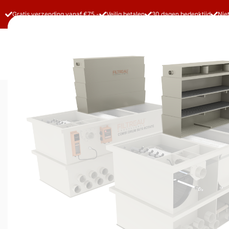
Gratis verzending vanaf €75,-
Veilig betalen
30 dagen bedenktijd
Nie