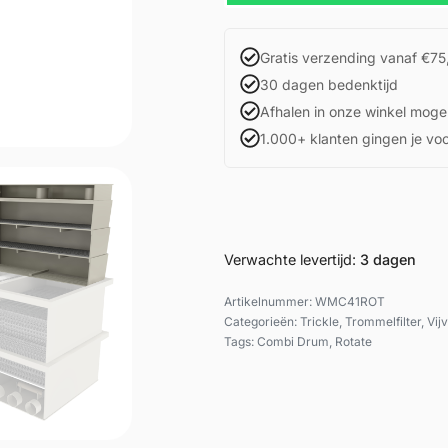
Gratis verzending vanaf €75
30 dagen bedenktijd
Afhalen in onze winkel mogel
1.000+ klanten gingen je vo
Verwachte levertijd:
3 dagen
WMC41ROT
Categorieën:
Trickle
,
Trommelfilter
,
Vijv
Tags:
Combi Drum
,
Rotate