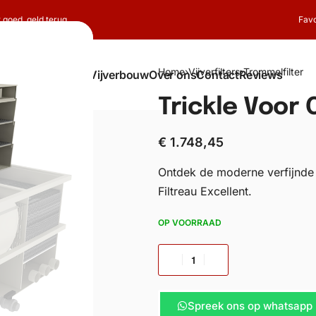
t goed, geld terug
Favo
Home
›
Vijverfilters
›
Trommelfilter
Shop
Koi
Vijverbouw
Over ons
Contact
Reviews
Trickle Voor
€
1.748,45
Ontdek de moderne verfijnde zu
Filtreau Excellent.
OP VOORRAAD
Spreek ons op whatsapp