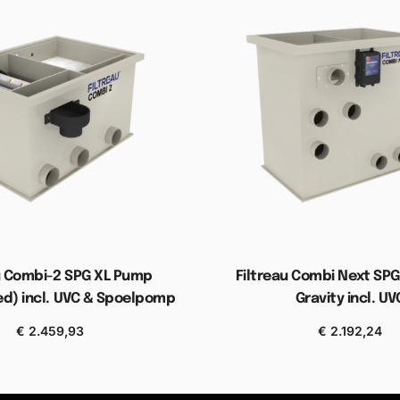
u Combi-2 SPG XL Pump
Filtreau Combi Next SP
d) incl. UVC & Spoelpomp
Gravity incl. UV
€
2.459,93
€
2.192,24
gen aan winkelwagen
Toevoegen aan wink