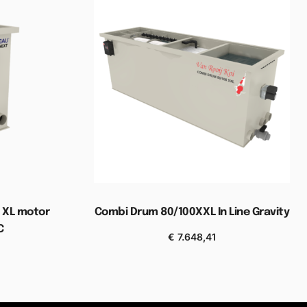
G XL motor
Combi Drum 80/100XXL In Line Gravity
C
€
7.648,41
Toevoegen aan winkelwagen
elwagen