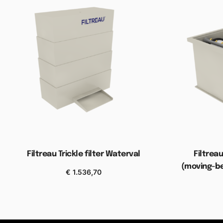
Filtreau Trickle filter Waterval
Filtrea
(moving-be
€
1.536,70
Toevoegen aan winkelwagen
Toevoe