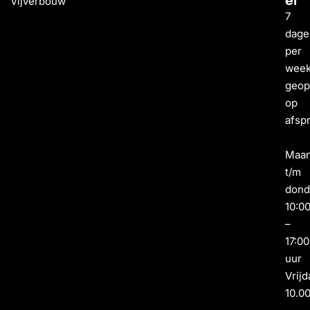
Vijverbouw
el
7
dage
per
wee
geo
op
afsp
Maa
t/m
dond
10:0
–
17:00
uur
Vrijd
10.0