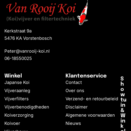
Kerkstraat 9a
5476 KA Vorstenbosch
Peter@vanrooij-koi.nl
06-18550025
Winkel
Klantenservice
S
Japanse Koi
Contact
h
o
Vijveraanleg
Over ons
w
Vijverfilters
Verzend- en retourbeleid
tu
in
Vijverbenodigdheden
Disclaimer
&
Koiverzorging
Algemene voorwaarden
W
in
Koivoer
Nieuws
k