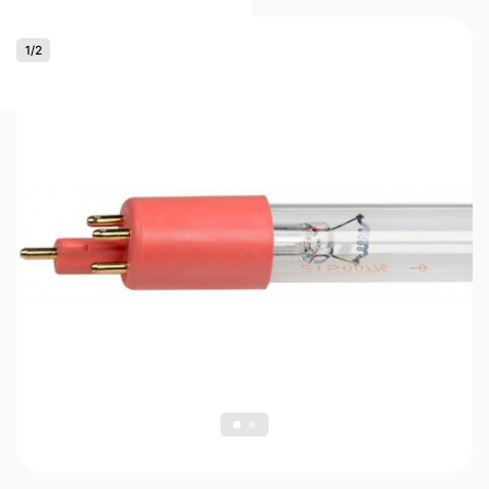
1
/
2
0