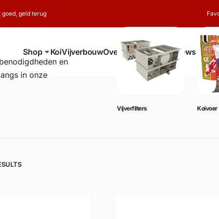
t goed, geld terug
Favo
Shop
Koi
Vijverbouw
Over ons
Contact
Reviews
erbenodigdheden en
langs in onze
Vijverbenodigdheden
Vijverfilters
Koivoer
ESULTS