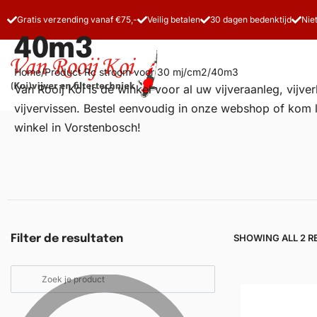
Gratis verzending vanaf €75,-
Veilig betalen
30 dagen bedenktijd
Nie
40m3
Home
/
Product Rc stroom voor 30 mj/cm2
/
40m3
Van Rooij Koi is dé winkel voor al uw
vijveraanleg
, vijv
vijvervissen. Bestel eenvoudig in onze webshop of kom 
winkel in Vorstenbosch!
Vijverfilters
Koivoer
Koiverzorging
SHOWING ALL 2 R
Filter de resultaten