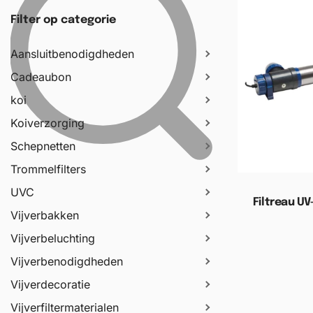
Filter op categorie
Aansluitbenodigdheden
Cadeaubon
koi
Koiverzorging
Schepnetten
Trommelfilters
UVC
Filtreau UV
Vijverbakken
Vijverbeluchting
Toevoege
Vijverbenodigdheden
Vijverdecoratie
Vijverfiltermaterialen