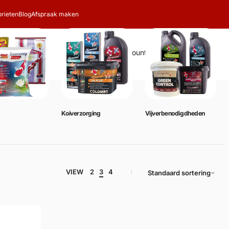
rieten
Blog
Afspraak maken
Zoeken
Account
Winkelwagen
0
Koiverzorging
Vijverbenodigdheden
VIEW
2
3
4
Standaard sortering