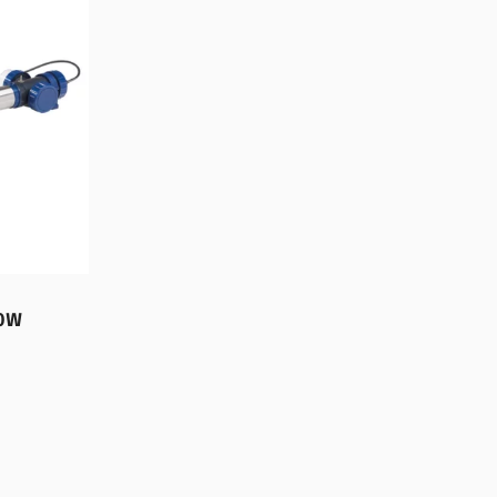
40W
wagen