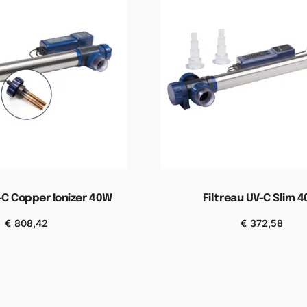
-C Copper Ionizer 40W
Filtreau UV-C Slim 
€
808,42
€
372,58
n aan winkelwagen
Toevoegen aan winkel