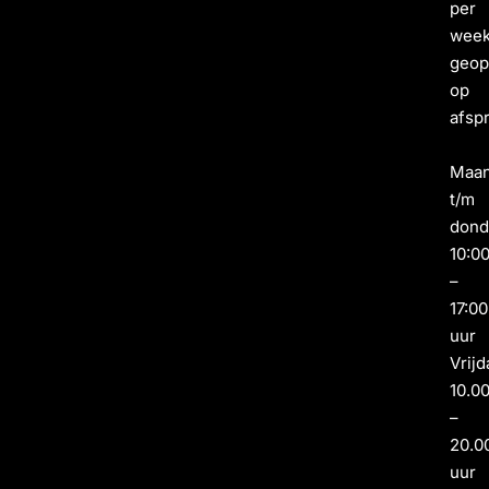
per
wee
geo
op
afsp
Maa
t/m
dond
10:0
–
17:00
uur
Vrijd
10.0
–
20.0
uur