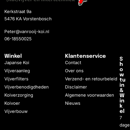
Kerkstraat 9a
5476 KA Vorstenbosch
Peter@vanrooij-koi.nl
06-18550025
Winkel
Klantenservice
S
Japanse Koi
Contact
h
o
Vijveraanleg
Over ons
w
Vijverfilters
Verzend- en retourbeleid
tu
in
Vijverbenodigdheden
Disclaimer
&
Koiverzorging
Algemene voorwaarden
W
in
Koivoer
Nieuws
k
Vijverbouw
el
7
dage