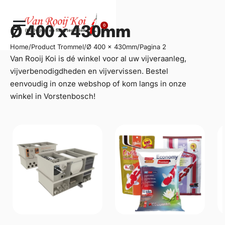
0
Ø 400 x 430mm
Home
/
Product Trommel
/
Ø 400 x 430mm
/
Pagina 2
Van Rooij Koi is dé winkel voor al uw
vijveraanleg
,
vijverbenodigdheden en vijvervissen. Bestel
eenvoudig in onze webshop of kom langs in onze
winkel in Vorstenbosch!