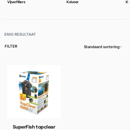
Vijverfilters
Koivoer
Ko
ENIG RESULTAAT
FILTER
Standaard sortering
SuperFish topclear