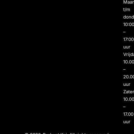
Maa
t/m
dond
10:0
–
17:00
uur
Vrijd
10.0
–
20.0
uur
Zate
10.0
–
17.00
uur