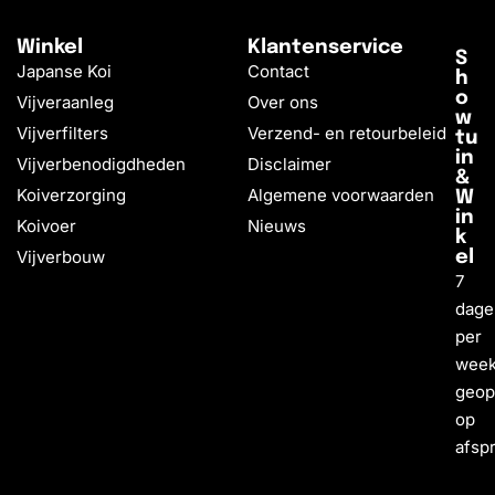
Winkel
Klantenservice
S
Japanse Koi
Contact
h
o
Vijveraanleg
Over ons
w
Vijverfilters
Verzend- en retourbeleid
tu
in
Vijverbenodigdheden
Disclaimer
&
Koiverzorging
Algemene voorwaarden
W
in
Koivoer
Nieuws
k
Vijverbouw
el
7
dage
per
wee
geo
op
afsp