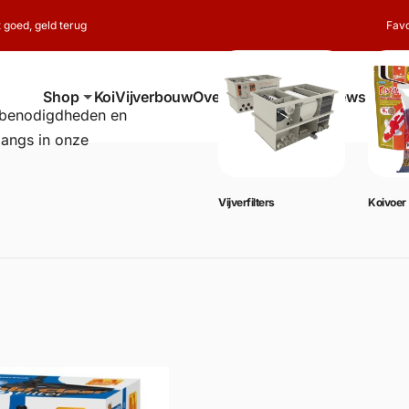
t goed, geld terug
Favo
Shop
Koi
Vijverbouw
Over ons
Contact
Reviews
erbenodigdheden en
langs in onze
Vijverbenodigdheden
Vijverfilters
Koivoer