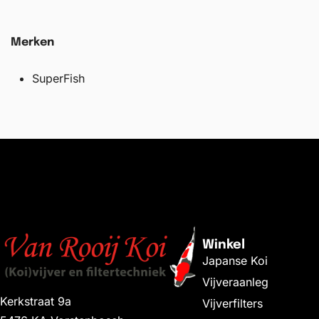
Merken
SuperFish
Winkel
Japanse Koi
Vijveraanleg
Kerkstraat 9a
Vijverfilters