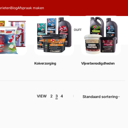
rieten
Blog
Afspraak maken
Zoeken
Account
Winkelwagen
0
Koiverzorging
Vijverbenodigdheden
VIEW
2
3
4
Standaard sortering