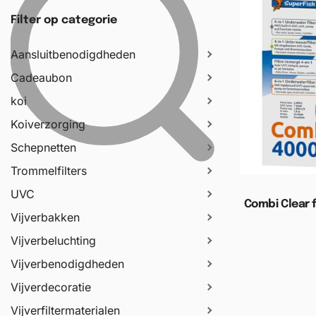
Filter op categorie
Aansluitbenodigdheden
Cadeaubon
koi
Koiverzorging
Schepnetten
Trommelfilters
UVC
Combi Clear f
Vijverbakken
Vijverbeluchting
Toevoege
Vijverbenodigdheden
Vijverdecoratie
Vijverfiltermaterialen