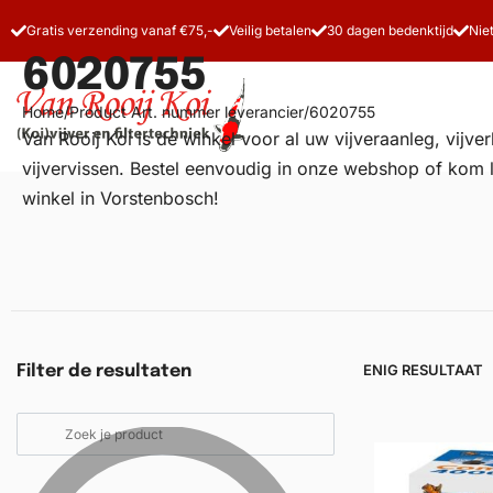
Gratis verzending vanaf €75,-
Veilig betalen
30 dagen bedenktijd
Nie
6020755
Home
/
Product Art. nummer leverancier
/
6020755
Van Rooij Koi is dé winkel voor al uw
vijveraanleg
, vijv
vijvervissen. Bestel eenvoudig in onze webshop of kom 
winkel in Vorstenbosch!
Vijverfilters
Koivoer
Koiverzorging
ENIG RESULTAAT
Filter de resultaten