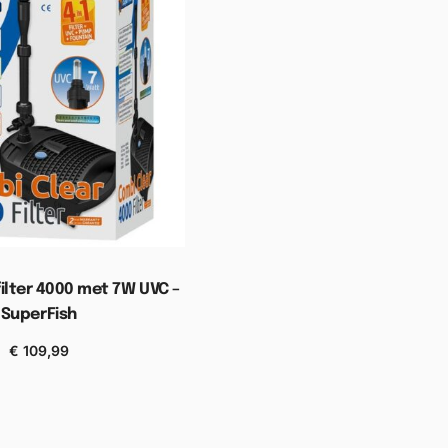
ilter 4000 met 7W UVC –
SuperFish
€
109,99
n aan winkelwagen