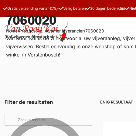
Gratis verzending vanaf €75,-
Veilig betalen
30 dagen bedenktijd
Nie
7060020
Home
/
Product Art. nummer leverancier
/
7060020
Van Rooij Koi is dé winkel voor al uw
vijveraanleg
, vijv
vijvervissen. Bestel eenvoudig in onze webshop of kom 
winkel in Vorstenbosch!
Vijverfilters
Koivoer
Koiverzorging
ENIG RESULTAAT
Filter de resultaten