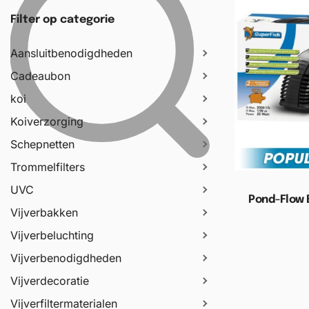
Filter op categorie
Aansluitbenodigdheden
Cadeaubon
koi
Koiverzorging
Schepnetten
Trommelfilters
UVC
Pond-Flow 
Vijverbakken
Vijverbeluchting
Toevoege
Vijverbenodigdheden
Vijverdecoratie
Vijverfiltermaterialen