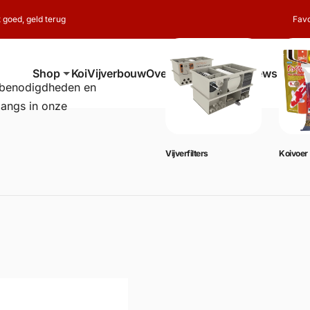
t goed, geld terug
Favo
Shop
Koi
Vijverbouw
Over ons
Contact
Reviews
erbenodigdheden en
langs in onze
Vijverbenodigdheden
Vijverfilters
Koivoer