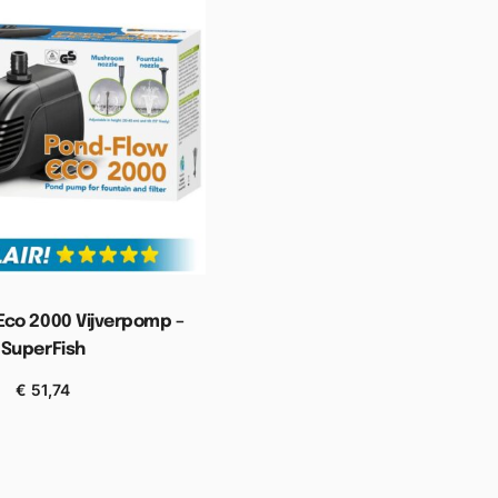
Eco 2000 Vijverpomp –
SuperFish
€
51,74
n aan winkelwagen