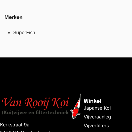
Merken
SuperFish
Winkel
Japanse Koi
Vijveraanleg
Kerkstraat 9a
Vijverfilters