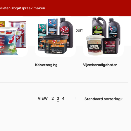
rieten
Blog
Afspraak maken
Zoeken
Account
Winkelwagen
0
Koiverzorging
Vijverbenodigdheden
VIEW
2
3
4
Standaard sortering