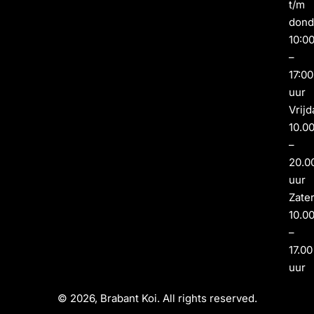
t/m
dond
10:0
–
17:00
uur
Vrijd
10.0
–
20.0
uur
Zate
10.0
–
17.00
uur
© 2026, Brabant Koi. All rights reserved.