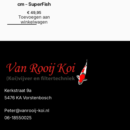
cm – SuperFish
€
49,95
Toevoegen aan
winkelwagen
Kerkstraat 9a
5476 KA Vorstenbosch
Peter@vanrooij-koi.nl
06-18550025