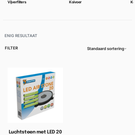
Vijverfilters
Koivoer
Ko
ENIG RESULTAAT
FILTER
Standaard sortering
Luchtsteen met LED 20