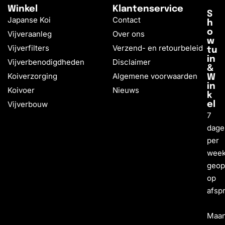
Winkel
Klantenservice
S
Japanse Koi
Contact
h
o
Vijveraanleg
Over ons
w
Vijverfilters
Verzend- en retourbeleid
tu
in
Vijverbenodigdheden
Disclaimer
&
Koiverzorging
Algemene voorwaarden
W
in
Koivoer
Nieuws
k
Vijverbouw
el
7
dage
per
wee
geo
op
afsp
Maa