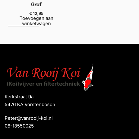
Grof
€
12,95
Toevoegen aan
winkelwagen
Kerkstraat 9a
5476 KA Vorstenbosch
Peter@vanrooij-koi.nl
06-18550025