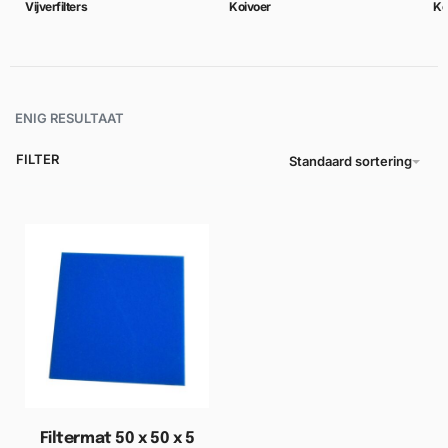
Vijverfilters
Koivoer
Ko
ENIG RESULTAAT
FILTER
Standaard sortering
Filtermat 50 x 50 x 5