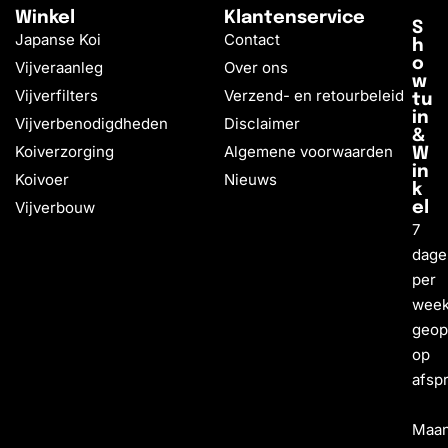
Winkel
Klantenservice
S
Japanse Koi
Contact
h
o
Vijveraanleg
Over ons
w
Vijverfilters
Verzend- en retourbeleid
tu
in
Vijverbenodigdheden
Disclaimer
&
Koiverzorging
Algemene voorwaarden
W
in
Koivoer
Nieuws
k
Vijverbouw
el
7
dage
per
wee
geo
op
afsp
Maa