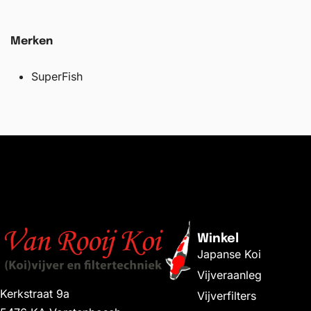
Merken
SuperFish
Winkel
Japanse Koi
Vijveraanleg
Kerkstraat 9a
Vijverfilters