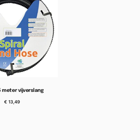
 meter vijverslang
€
13,49
n aan winkelwagen