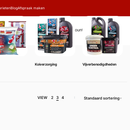
rieten
Blog
Afspraak maken
Zoeken
Account
Winkelwagen
0
Koiverzorging
Vijverbenodigdheden
VIEW
2
3
4
Standaard sortering