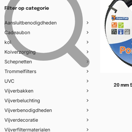
Filter op categorie
Aansluitbenodigdheden
Cadeaubon
koi
Koiverzorging
Schepnetten
Trommelfilters
UVC
20 mm 5
Vijverbakken
Vijverbeluchting
Toevoege
Vijverbenodigdheden
Vijverdecoratie
Vijverfiltermaterialen