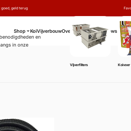
t goed, geld terug
Favo
Shop
Koi
Vijverbouw
Over ons
Contact
Reviews
erbenodigdheden en
langs in onze
Vijverbenodigdheden
Vijverfilters
Koivoer