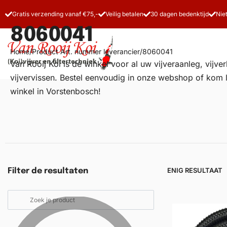
Gratis verzending vanaf €75,-
Veilig betalen
30 dagen bedenktijd
Nie
8060041
Home
/
Product Art. nummer leverancier
/
8060041
Van Rooij Koi is dé winkel voor al uw
vijveraanleg
, vijv
vijvervissen. Bestel eenvoudig in onze webshop of kom 
winkel in Vorstenbosch!
Vijverfilters
Koivoer
Koiverzorging
ENIG RESULTAAT
Filter de resultaten