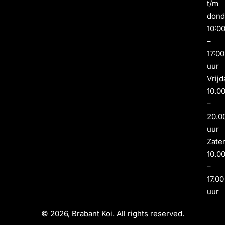
t/m
dond
10:0
–
17:00
uur
Vrijd
10.0
–
20.0
uur
Zate
10.0
–
17.00
uur
© 2026, Brabant Koi. All rights reserved.