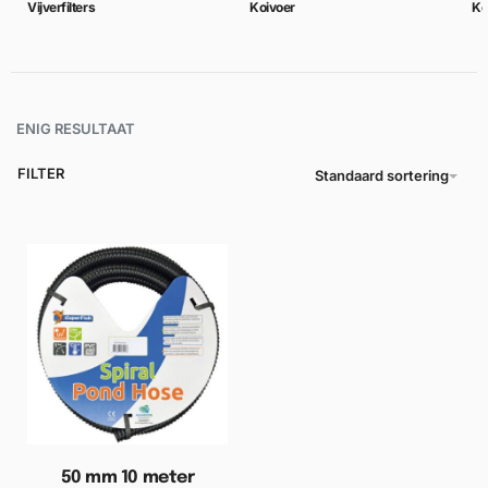
Vijverfilters
Koivoer
Ko
ENIG RESULTAAT
FILTER
Standaard sortering
50 mm 10 meter