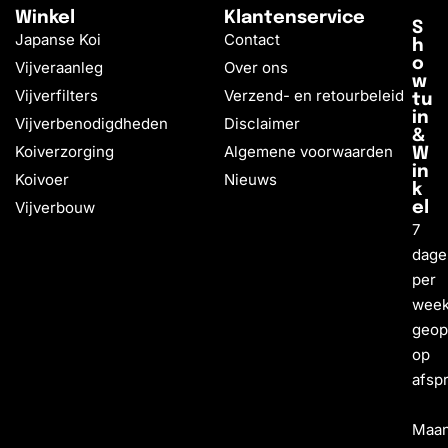
Winkel
Klantenservice
S
Japanse Koi
Contact
h
o
Vijveraanleg
Over ons
w
Vijverfilters
Verzend- en retourbeleid
tu
in
Vijverbenodigdheden
Disclaimer
&
Koiverzorging
Algemene voorwaarden
W
in
Koivoer
Nieuws
k
Vijverbouw
el
7
dage
per
wee
geo
op
afsp
Maa