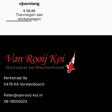
vijverslang
€
56,95
Toevoegen aan
winkelwagen
Kerkstraat 9a
5476 KA Vorstenbosch
Peter@vanrooij-koi.nl
06-18550025