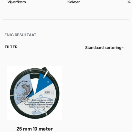
Vijverfilters
Koivoer
Ko
ENIG RESULTAAT
FILTER
Standaard sortering
25 mm 10 meter