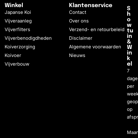
Winkel
Klantenservice
S
Japanse Koi
Contact
h
o
Vijveraanleg
Over ons
w
Vijverfilters
Verzend- en retourbeleid
tu
in
Vijverbenodigdheden
Disclaimer
&
Koiverzorging
Algemene voorwaarden
W
in
Koivoer
Nieuws
k
Vijverbouw
el
7
dage
per
wee
geo
op
afsp
Maa