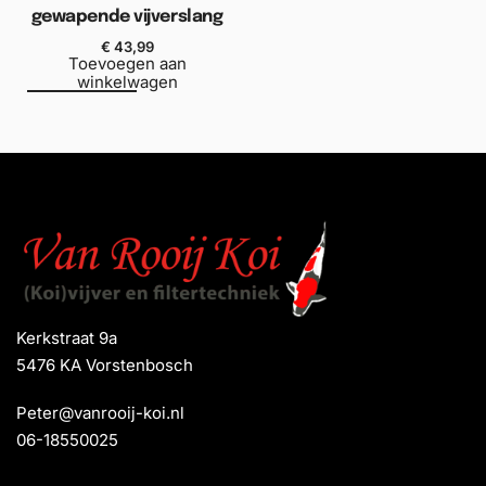
gewapende vijverslang
€
43,99
Toevoegen aan
winkelwagen
Kerkstraat 9a
5476 KA Vorstenbosch
Peter@vanrooij-koi.nl
06-18550025