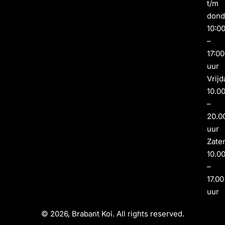
t/m
dond
10:0
–
17:00
uur
Vrijd
10.0
–
20.0
uur
Zate
10.0
–
17.00
uur
© 2026, Brabant Koi. All rights reserved.