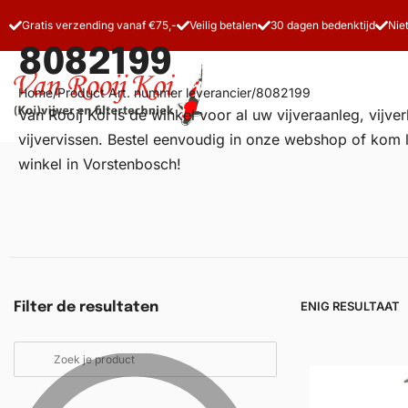
Gratis verzending vanaf €75,-
Veilig betalen
30 dagen bedenktijd
Nie
8082199
Home
/
Product Art. nummer leverancier
/
8082199
Van Rooij Koi is dé winkel voor al uw
vijveraanleg
, vijv
vijvervissen. Bestel eenvoudig in onze webshop of kom 
winkel in Vorstenbosch!
Vijverfilters
Koivoer
Koiverzorging
ENIG RESULTAAT
Filter de resultaten