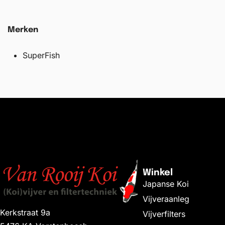
Merken
SuperFish
Winkel
Japanse Koi
Vijveraanleg
Kerkstraat 9a
Vijverfilters