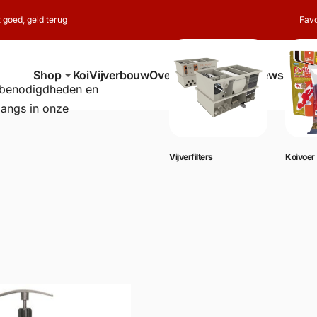
t goed, geld terug
Favo
Shop
Koi
Vijverbouw
Over ons
Contact
Reviews
erbenodigdheden en
langs in onze
Vijverbenodigdheden
Vijverfilters
Koivoer