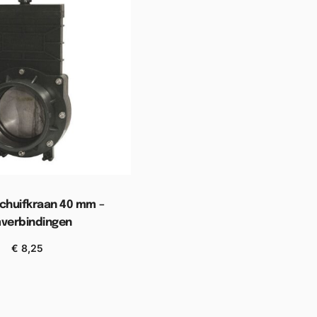
chuifkraan 40 mm –
mverbindingen
€
8,25
n aan winkelwagen