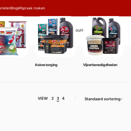
rieten
Blog
Afspraak maken
Zoeken
Account
Winkelwagen
0
Koiverzorging
Vijverbenodigdheden
VIEW
2
3
4
Standaard sortering