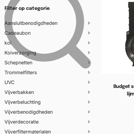
Filter op categorie
Aansluitbenodigdheden
Cadeaubon
koi
Koiverzorging
Schepnetten
Trommelfilters
UVC
Budget s
Vijverbakken
lij
Vijverbeluchting
Toevoege
Vijverbenodigdheden
Vijverdecoratie
Vijverfiltermaterialen