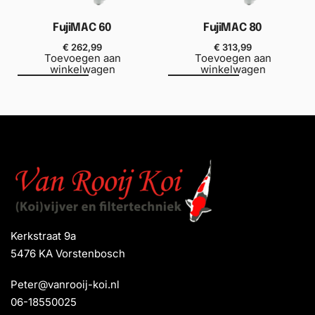
FujiMAC 60
FujiMAC 80
€
262,99
€
313,99
Toevoegen aan
Toevoegen aan
winkelwagen
winkelwagen
Kerkstraat 9a
5476 KA Vorstenbosch
Peter@vanrooij-koi.nl
06-18550025