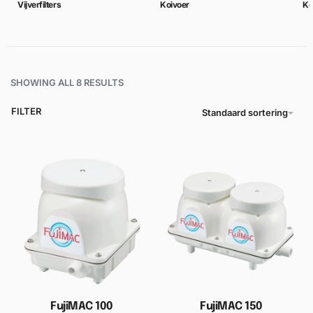
Vijverfilters
Koivoer
Ko
SHOWING ALL 8 RESULTS
FILTER
Standaard sortering
FujiMAC 100
FujiMAC 150