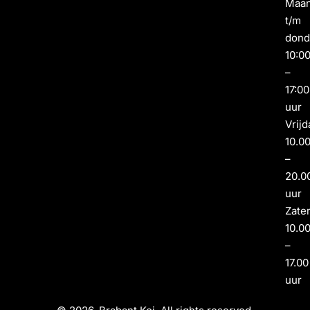
Maa
t/m
dond
10:0
–
17:00
uur
Vrijd
10.0
–
20.0
uur
Zate
10.0
–
17.00
uur