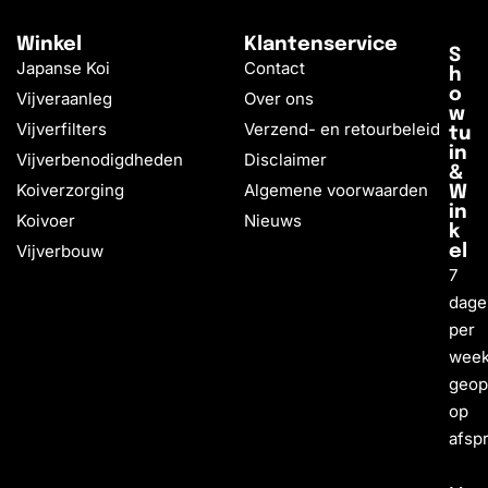
Winkel
Klantenservice
S
Japanse Koi
Contact
h
o
Vijveraanleg
Over ons
w
Vijverfilters
Verzend- en retourbeleid
tu
in
Vijverbenodigdheden
Disclaimer
&
Koiverzorging
Algemene voorwaarden
W
in
Koivoer
Nieuws
k
Vijverbouw
el
7
dage
per
wee
geo
op
afsp