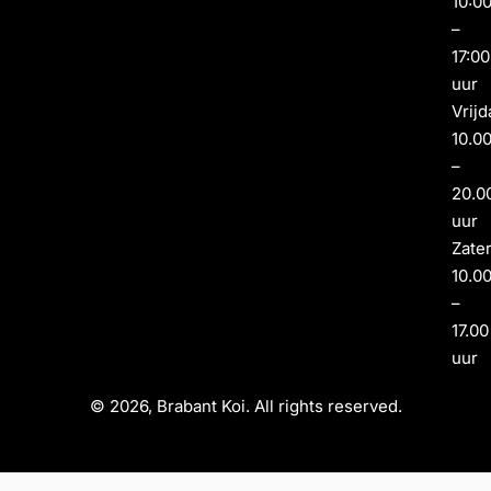
10:0
–
17:00
uur
Vrijd
10.0
–
20.0
uur
Zate
10.0
–
17.00
uur
© 2026, Brabant Koi. All rights reserved.