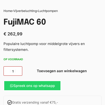
Home
›
Vijverbeluchting
›
Luchtpompen
FujiMAC 60
€
262,99
Populaire luchtpomp voor middelgrote vijvers en
filtersystemen.
OP VOORRAAD
Toevoegen aan winkelwagen
Spreek ons op whatsapp
Gratis verzending vanaf €75,-