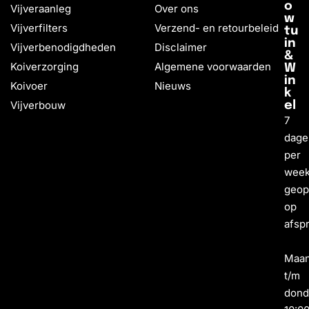
o
Vijveraanleg
Over ons
w
Vijverfilters
Verzend- en retourbeleid
tu
in
Vijverbenodigdheden
Disclaimer
&
Koiverzorging
Algemene voorwaarden
W
in
Koivoer
Nieuws
k
Vijverbouw
el
7
dage
per
wee
geo
op
afsp
Maa
t/m
dond