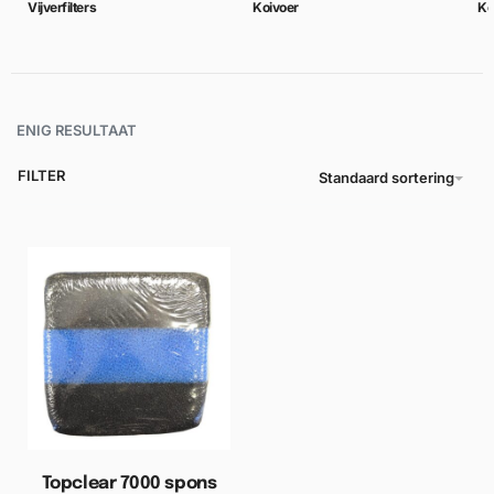
Vijverfilters
Koivoer
Ko
ENIG RESULTAAT
FILTER
Standaard sortering
Topclear 7000 spons