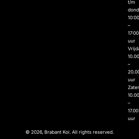
t/m
dond
10:0
–
17:00
uur
Vrijd
10.0
–
20.0
uur
Zate
10.0
–
17.00
uur
© 2026, Brabant Koi. All rights reserved.