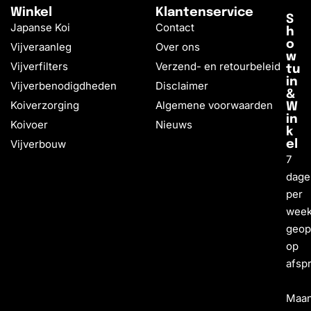
Winkel
Klantenservice
S
Japanse Koi
Contact
h
o
Vijveraanleg
Over ons
w
Vijverfilters
Verzend- en retourbeleid
tu
in
Vijverbenodigdheden
Disclaimer
&
Koiverzorging
Algemene voorwaarden
W
in
Koivoer
Nieuws
k
Vijverbouw
el
7
dage
per
wee
geo
op
afsp
Maa