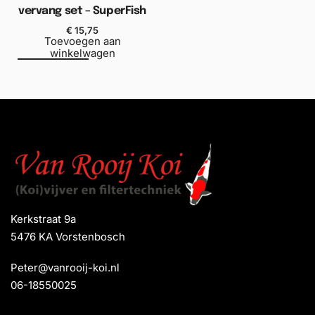
vervang set – SuperFish
€
15,75
Toevoegen aan
winkelwagen
Kerkstraat 9a
5476 KA Vorstenbosch
Peter@vanrooij-koi.nl
06-18550025