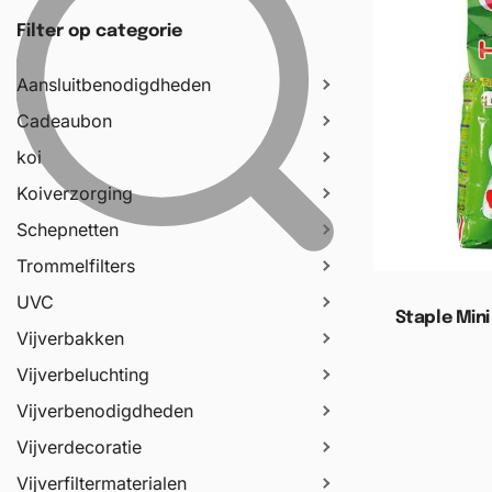
Filter op categorie
Aansluitbenodigdheden
Cadeaubon
koi
Koiverzorging
Schepnetten
Trommelfilters
UVC
Staple Mini 
Vijverbakken
Vijverbeluchting
Toevoege
Vijverbenodigdheden
Vijverdecoratie
Vijverfiltermaterialen