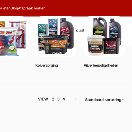
rieten
Blog
Afspraak maken
Zoeken
Account
Winkelwagen
0
Koiverzorging
Vijverbenodigdheden
VIEW
2
3
4
Standaard sortering