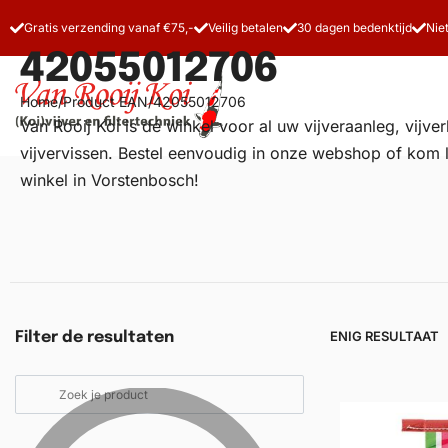
Gratis verzending vanaf €75,-
Veilig betalen
30 dagen bedenktijd
Nie
42055012706
Home
/
Product EAN
/
42055012706
Van Rooij Koi is dé winkel voor al uw
vijveraanleg
, vijv
vijvervissen. Bestel eenvoudig in onze webshop of kom 
winkel in Vorstenbosch!
Vijverfilters
Koivoer
Koiverzorging
ENIG RESULTAAT
Filter de resultaten