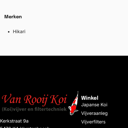
Merken
Hikari
Winkel
Japanse Koi
Vijveraanleg
Kerkstraat 9a
Vijverfilters