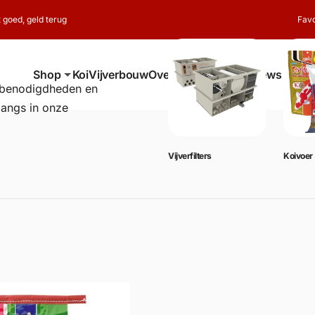
t goed, geld terug
Favo
Shop
Koi
Vijverbouw
Over ons
Contact
Reviews
erbenodigdheden en
langs in onze
Vijverbenodigdheden
Vijverfilters
Koivoer