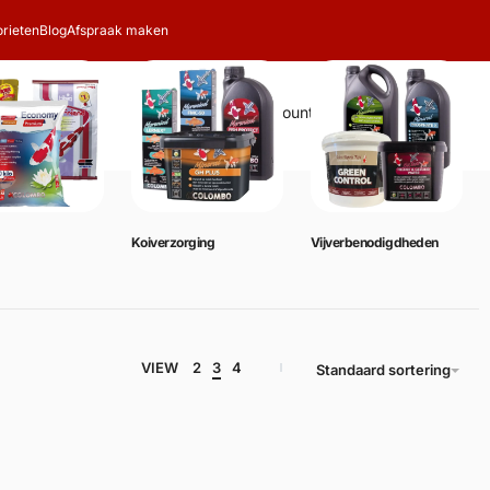
rieten
Blog
Afspraak maken
Zoeken
Account
Winkelwagen
0
Koiverzorging
Vijverbenodigdheden
VIEW
2
3
4
Standaard sortering