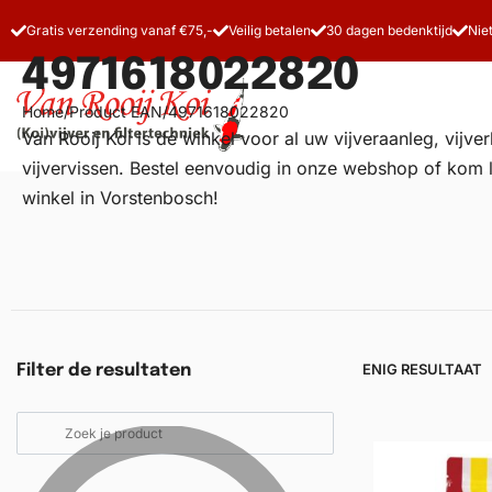
Gratis verzending vanaf €75,-
Veilig betalen
30 dagen bedenktijd
Nie
4971618022820
Home
/
Product EAN
/
4971618022820
Van Rooij Koi is dé winkel voor al uw
vijveraanleg
, vijv
vijvervissen. Bestel eenvoudig in onze webshop of kom 
winkel in Vorstenbosch!
Vijverfilters
Koivoer
Koiverzorging
ENIG RESULTAAT
Filter de resultaten