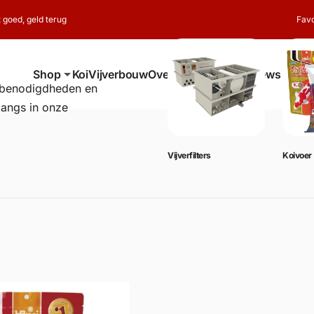
t goed, geld terug
Favo
Shop
Koi
Vijverbouw
Over ons
Contact
Reviews
erbenodigdheden en
langs in onze
Vijverbenodigdheden
Vijverfilters
Koivoer