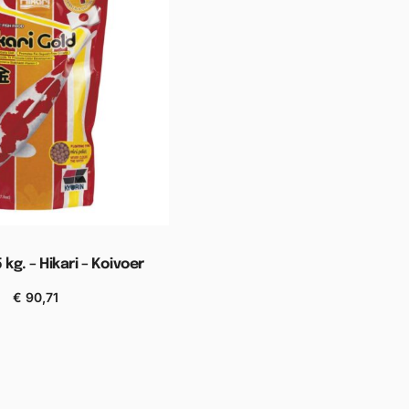
 kg. – Hikari – Koivoer
€
90,71
n aan winkelwagen