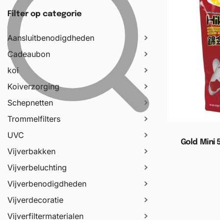
Filter op categorie
Aansluitbenodigdheden
Cadeaubon
koi
Koiverzorging
Schepnetten
Trommelfilters
UVC
Gold Mini 5
Vijverbakken
Vijverbeluchting
Toevoege
Vijverbenodigdheden
Vijverdecoratie
Vijverfiltermaterialen