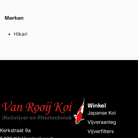
Merken
Hikari
Winkel
Japanse Koi
Vijveraanleg
Kerkstraat 9a
Vijverfilters