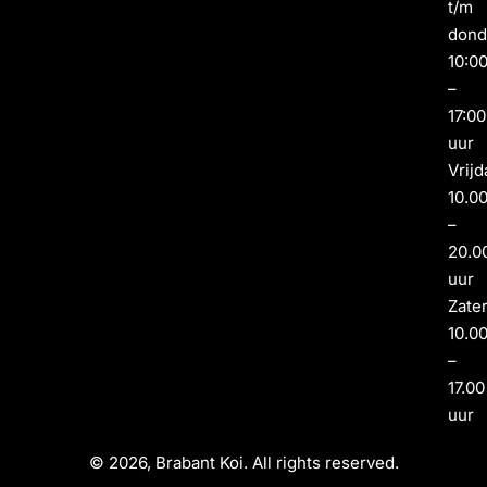
t/m
dond
10:0
–
17:00
uur
Vrijd
10.0
–
20.0
uur
Zate
10.0
–
17.00
uur
© 2026, Brabant Koi. All rights reserved.