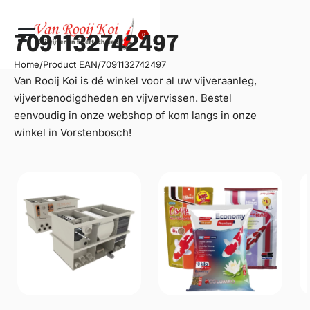
0
7091132742497
Home
/
Product EAN
/
7091132742497
Van Rooij Koi is dé winkel voor al uw
vijveraanleg
,
vijverbenodigdheden en vijvervissen. Bestel
eenvoudig in onze webshop of kom langs in onze
winkel in Vorstenbosch!