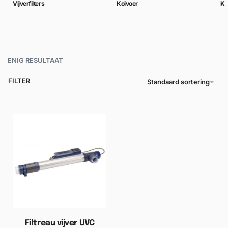
Vijverfilters
Koivoer
Ko
ENIG RESULTAAT
FILTER
Standaard sortering
Filtreau vijver UVC