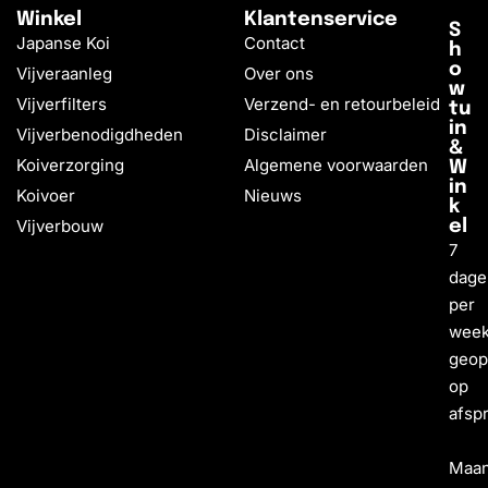
Winkel
Klantenservice
S
Japanse Koi
Contact
h
o
Vijveraanleg
Over ons
w
Vijverfilters
Verzend- en retourbeleid
tu
in
Vijverbenodigdheden
Disclaimer
&
Koiverzorging
Algemene voorwaarden
W
in
Koivoer
Nieuws
k
Vijverbouw
el
7
dage
per
wee
geo
op
afsp
Maa