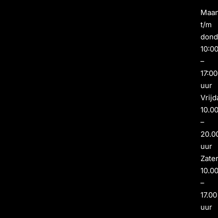
Maa
t/m
dond
10:0
–
17:00
uur
Vrijd
10.0
–
20.0
uur
Zate
10.0
–
17.00
uur