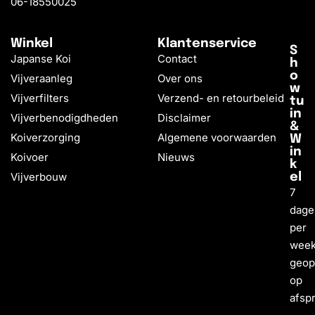
06-18550025
Winkel
Klantenservice
S
Japanse Koi
Contact
h
o
Vijveraanleg
Over ons
w
Vijverfilters
Verzend- en retourbeleid
tu
in
Vijverbenodigdheden
Disclaimer
&
Koiverzorging
Algemene voorwaarden
W
in
Koivoer
Nieuws
k
Vijverbouw
el
7
dage
per
wee
geo
op
afsp