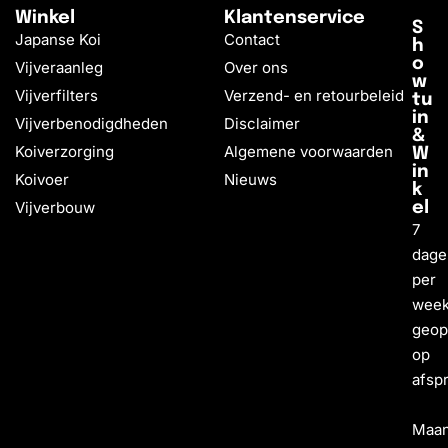
Winkel
Klantenservice
S
Japanse Koi
Contact
h
o
Vijveraanleg
Over ons
w
Vijverfilters
Verzend- en retourbeleid
tu
in
Vijverbenodigdheden
Disclaimer
&
Koiverzorging
Algemene voorwaarden
W
in
Koivoer
Nieuws
k
Vijverbouw
el
7
dage
per
wee
geo
op
afsp
Maa