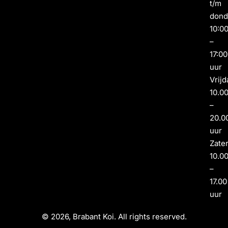
t/m
dond
10:0
–
17:00
uur
Vrijd
10.0
–
20.0
uur
Zate
10.0
–
17.00
uur
© 2026, Brabant Koi. All rights reserved.