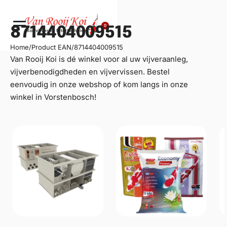
0
8714404009515
Home
/
Product EAN
/
8714404009515
Van Rooij Koi is dé winkel voor al uw
vijveraanleg
,
vijverbenodigdheden en vijvervissen. Bestel
eenvoudig in onze webshop of kom langs in onze
winkel in Vorstenbosch!