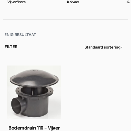
Vijverfilters
Koivoer
Ko
ENIG RESULTAAT
FILTER
Standaard sortering
Bodemdrain 110 – Vijver