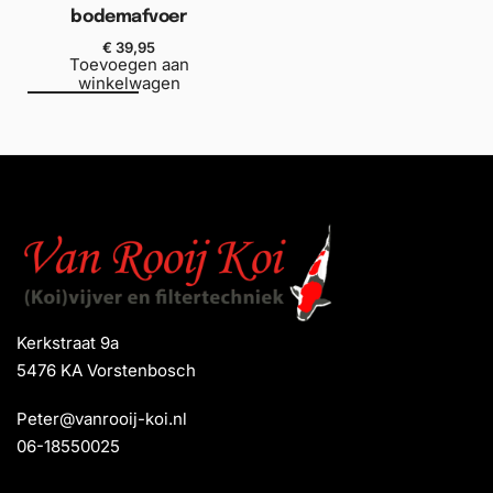
bodemafvoer
€
39,95
Toevoegen aan
winkelwagen
Kerkstraat 9a
5476 KA Vorstenbosch
Peter@vanrooij-koi.nl
06-18550025