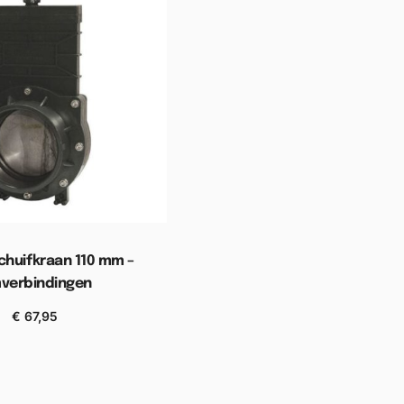
chuifkraan 110 mm –
mverbindingen
€
67,95
n aan winkelwagen