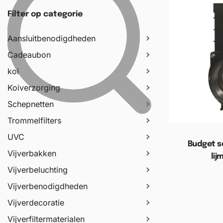
Filter op categorie
Aansluitbenodigdheden
Cadeaubon
koi
Koiverzorging
Schepnetten
Trommelfilters
UVC
Budget s
Vijverbakken
lij
Vijverbeluchting
Toevoege
Vijverbenodigdheden
Vijverdecoratie
Vijverfiltermaterialen