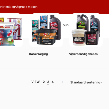
rieten
Blog
Afspraak maken
Zoeken
Account
Winkelwagen
0
Koiverzorging
Vijverbenodigdheden
VIEW
2
3
4
Standaard sortering