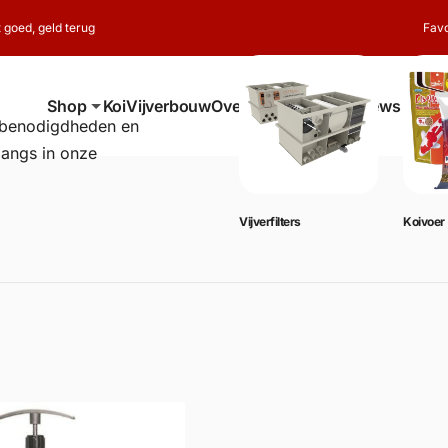
t goed, geld terug
Favo
Shop
Koi
Vijverbouw
Over ons
Contact
Reviews
erbenodigdheden en
langs in onze
Vijverbenodigdheden
Vijverfilters
Koivoer