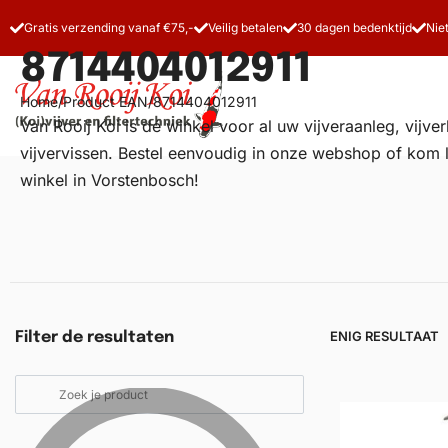
Gratis verzending vanaf €75,-
Veilig betalen
30 dagen bedenktijd
Nie
8714404012911
Home
/
Product EAN
/
8714404012911
Van Rooij Koi is dé winkel voor al uw
vijveraanleg
, vijv
vijvervissen. Bestel eenvoudig in onze webshop of kom 
winkel in Vorstenbosch!
Vijverfilters
Koivoer
Koiverzorging
ENIG RESULTAAT
Filter de resultaten