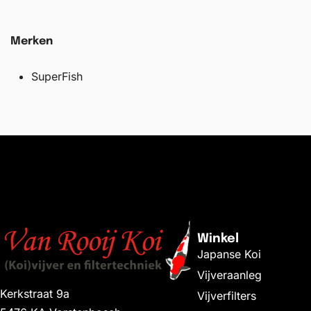
Merken
SuperFish
Winkel
Japanse Koi
Vijveraanleg
Kerkstraat 9a
Vijverfilters